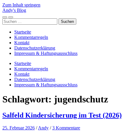
Zum Inhalt springen
Andy's Blog
Mobile-
Suchfeld
Suchen
Menü
ein-/ausblenden
nach:
ein-/ausblenden
Startseite
Kommentarregeln
Kontakt
Datenschutzerklärung
Impressum & Haftungsausschluss
Startseite
Kommentarregeln
Kontakt
Datenschutzerklärung
Impressum & Haftungsausschluss
Schlagwort:
jugendschutz
Salfeld Kindersicherung im Test (2026)
25. Februar 2026
/
Andy
/
3 Kommentare