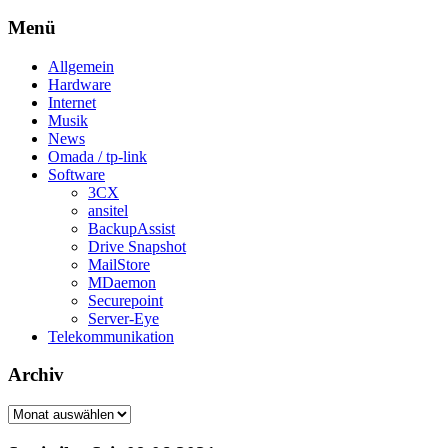
Menü
Allgemein
Hardware
Internet
Musik
News
Omada / tp-link
Software
3CX
ansitel
BackupAssist
Drive Snapshot
MailStore
MDaemon
Securepoint
Server-Eye
Telekommunikation
Archiv
Archiv