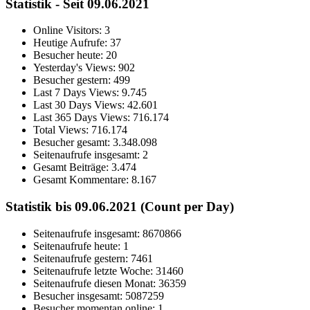
Statistik - Seit 09.06.2021
Online Visitors:
3
Heutige Aufrufe:
37
Besucher heute:
20
Yesterday's Views:
902
Besucher gestern:
499
Last 7 Days Views:
9.745
Last 30 Days Views:
42.601
Last 365 Days Views:
716.174
Total Views:
716.174
Besucher gesamt:
3.348.098
Seitenaufrufe insgesamt:
2
Gesamt Beiträge:
3.474
Gesamt Kommentare:
8.167
Statistik bis 09.06.2021 (Count per Day)
Seitenaufrufe insgesamt: 8670866
Seitenaufrufe heute: 1
Seitenaufrufe gestern: 7461
Seitenaufrufe letzte Woche: 31460
Seitenaufrufe diesen Monat: 36359
Besucher insgesamt: 5087259
Besucher momentan online: 1