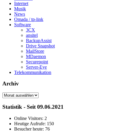
Internet
Musik
News
Omada / tp-link
Software
3CX
ansitel
BackupAssist
Drive Snapshot
MailStore
MDaemon
Securepoint
Server-Eye
Telekommunikation
Archiv
Archiv
Statistik - Seit 09.06.2021
Online Visitors:
2
Heutige Aufrufe:
150
Besucher heute:
76