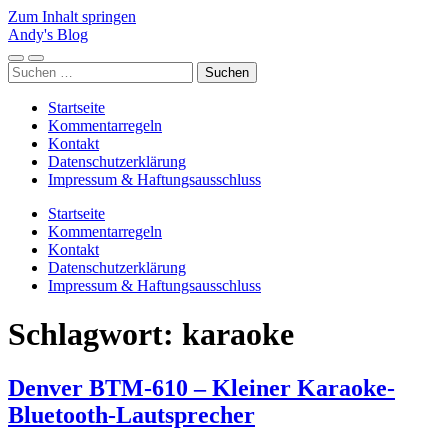
Zum Inhalt springen
Andy's Blog
Mobile-
Suchfeld
Suchen
Menü
ein-/ausblenden
nach:
ein-/ausblenden
Startseite
Kommentarregeln
Kontakt
Datenschutzerklärung
Impressum & Haftungsausschluss
Startseite
Kommentarregeln
Kontakt
Datenschutzerklärung
Impressum & Haftungsausschluss
Schlagwort:
karaoke
Denver BTM-610 – Kleiner Karaoke-
Bluetooth-Lautsprecher