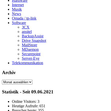
Hardware
Internet
Musik
News
Omada / tp-link
Software
3CX
ansitel
BackupAssist
Drive Snapshot
MailStore
MDaemon
Securepoint
Server-Eye
Telekommunikation
Archiv
Archiv
Statistik - Seit 09.06.2021
Online Visitors:
3
Heutige Aufrufe:
651
Besucher heute:
355