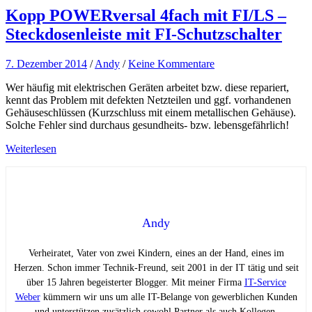
Kopp POWERversal 4fach mit FI/LS –
Steckdosenleiste mit FI-Schutzschalter
7. Dezember 2014
/
Andy
/
Keine Kommentare
Wer häufig mit elektrischen Geräten arbeitet bzw. diese repariert,
kennt das Problem mit defekten Netzteilen und ggf. vorhandenen
Gehäuseschlüssen (Kurzschluss mit einem metallischen Gehäuse).
Solche Fehler sind durchaus gesundheits- bzw. lebensgefährlich!
Weiterlesen
Andy
Verheiratet, Vater von zwei Kindern, eines an der Hand, eines im
Herzen. Schon immer Technik-Freund, seit 2001 in der IT tätig und seit
über 15 Jahren begeisterter Blogger. Mit meiner Firma
IT-Service
Weber
kümmern wir uns um alle IT-Belange von gewerblichen Kunden
und unterstützen zusätzlich sowohl Partner als auch Kollegen.