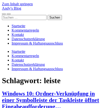
Zum Inhalt springen
Andy's Blog
Mobile-
Suchfeld
Suchen
Menü
ein-/ausblenden
nach:
ein-/ausblenden
Startseite
Kommentarregeln
Kontakt
Datenschutzerklärung
Impressum & Haftungsausschluss
Startseite
Kommentarregeln
Kontakt
Datenschutzerklärung
Impressum & Haftungsausschluss
Schlagwort:
leiste
Windows 10: Ordner-Verknüpfung in
einer Symbolleiste der Taskleiste öffnet
Eingabeaufforderung…