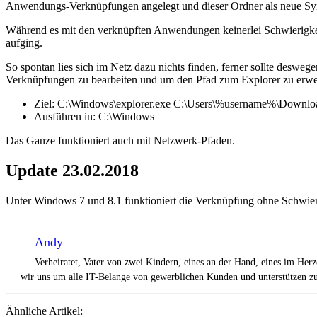
Anwendungs-Verknüpfungen angelegt und dieser Ordner als neue Symb
Während es mit den verknüpften Anwendungen keinerlei Schwierigkeit
aufging.
So spontan lies sich im Netz dazu nichts finden, ferner sollte desweg
Verknüpfungen zu bearbeiten und um den Pfad zum Explorer zu erwe
Ziel: C:\Windows\explorer.exe C:\Users\%username%\Downlo
Ausführen in: C:\Windows
Das Ganze funktioniert auch mit Netzwerk-Pfaden.
Update 23.02.2018
Unter Windows 7 und 8.1 funktioniert die Verknüpfung ohne Schwieri
Andy
Verheiratet, Vater von zwei Kindern, eines an der Hand, eines im Her
wir uns um alle IT-Belange von gewerblichen Kunden und unterstützen zus
Ähnliche Artikel: