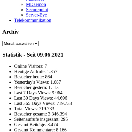
MDaemon
Securepoint
Server-Eye
Telekommunikation
Archiv
Archiv
Statistik - Seit 09.06.2021
Online Visitors:
7
Heutige Aufrufe:
1.357
Besucher heute:
864
Yesterday's Views:
1.687
Besucher gestern:
1.113
Last 7 Days Views:
9.964
Last 30 Days Views:
44.696
Last 365 Days Views:
719.733
Total Views:
719.733
Besucher gesamt:
3.346.394
Seitenaufrufe insgesamt:
295
Gesamt Beiträge:
3.474
Gesamt Kommentare:
8.166