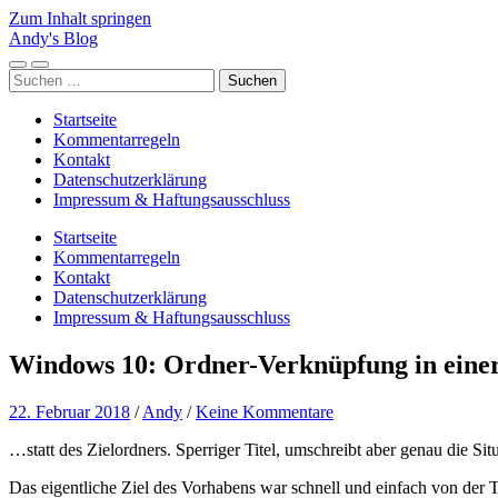
Zum Inhalt springen
Andy's Blog
Mobile-
Suchfeld
Suchen
Menü
ein-/ausblenden
nach:
ein-/ausblenden
Startseite
Kommentarregeln
Kontakt
Datenschutzerklärung
Impressum & Haftungsausschluss
Startseite
Kommentarregeln
Kontakt
Datenschutzerklärung
Impressum & Haftungsausschluss
Windows 10: Ordner-Verknüpfung in einer 
22. Februar 2018
/
Andy
/
Keine Kommentare
…statt des Zielordners. Sperriger Titel, umschreibt aber genau die Si
Das eigentliche Ziel des Vorhabens war schnell und einfach von der 