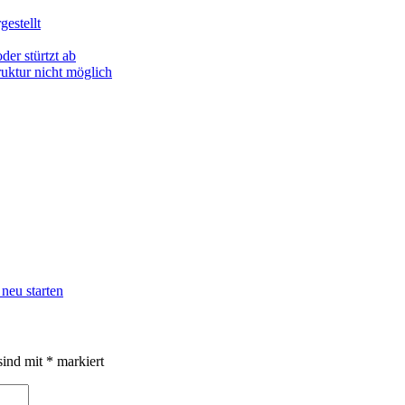
estellt
der stürtzt ab
uktur nicht möglich
eu starten
sind mit
*
markiert