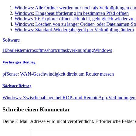
Windows: Alle Ordner werden nur noch als Verknüpfungen darg
Windows: Eingabeaufforderung im bestimmten Pfad öffnen
Windows 10: Explorer öffnet sich nicht, geht gleich wieder zu o
Windows: Löschen von zu langer Ordner- oder Dateinamen-Str
Windows: Standard-Wiedergabegerät per Verknüpfung ändern
Software
10
bar
leiste
microsoft
ms
shortcut
task
verknüpfung
Windows
Vorheriger Beitrag
pfSense: WAN-Geschwindigkeit direkt am Router messen
Nächster Beitrag
Windows: Zwischenablage bei RDP- und RemoteApp-Verbindungen n
Schreibe einen Kommentar
Deine E-Mail-Adresse wird nicht veröffentlicht.
Erforderliche Felder 