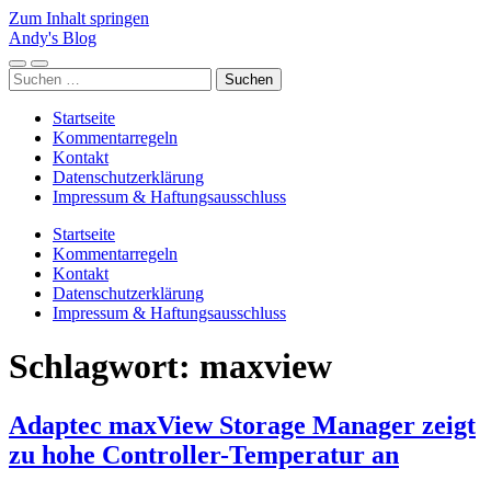
Zum Inhalt springen
Andy's Blog
Mobile-
Suchfeld
Suchen
Menü
ein-/ausblenden
nach:
ein-/ausblenden
Startseite
Kommentarregeln
Kontakt
Datenschutzerklärung
Impressum & Haftungsausschluss
Startseite
Kommentarregeln
Kontakt
Datenschutzerklärung
Impressum & Haftungsausschluss
Schlagwort:
maxview
Adaptec maxView Storage Manager zeigt
zu hohe Controller-Temperatur an