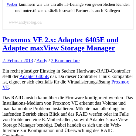
Weber
kümmern wir uns um alle IT-Belange von gewerblichen Kunden
und unterstützen zusätzlich sowohl Partner als auch Kollegen.
www.andysblog.de/
Proxmox VE 2.x: Adaptec 6405E und
Adaptec maxView Storage Manager
2. Februar 2013
/
Andy
/
2 Kommentare
Ein recht günstiger Einstieg in Sachen Hardware-RAID-Controller
stellt der
Adapter 6405E
dar. Da dieser Controller Linux-kompatibel
ist, eignet er sich ebenfalls für die Virtualisierungslösung
Proxmox
VE
.
Das RAID ansich kann über die Firmware konfiguriert werden. Das
Installations-Medium von Proxmox VE erkennt das Volume und
man kann ohne Probleme installieren. Möchte man allerdings im
laufenden Betrieb einen Blick auf das RAID werfen oder im Falle
von Problemen eine E-Mail erhalten, so wird Adaptec’s maxView
Storage Manager benötigt. Dabei handelt es sich um ein Web-
Interface zur Konfiguration und Überwachung des RAID-
Controllers.