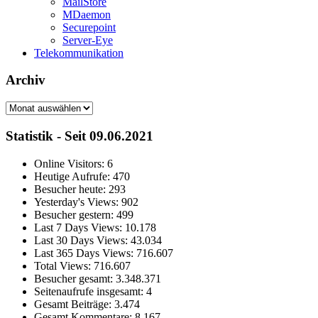
MailStore
MDaemon
Securepoint
Server-Eye
Telekommunikation
Archiv
Archiv
Statistik - Seit 09.06.2021
Online Visitors:
6
Heutige Aufrufe:
470
Besucher heute:
293
Yesterday's Views:
902
Besucher gestern:
499
Last 7 Days Views:
10.178
Last 30 Days Views:
43.034
Last 365 Days Views:
716.607
Total Views:
716.607
Besucher gesamt:
3.348.371
Seitenaufrufe insgesamt:
4
Gesamt Beiträge:
3.474
Gesamt Kommentare:
8.167