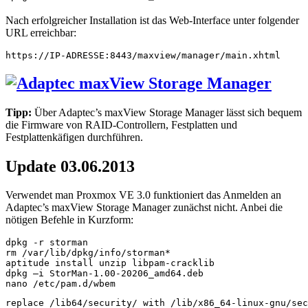
Nach erfolgreicher Installation ist das Web-Interface unter folgender
URL erreichbar:
https://IP-ADRESSE:8443/maxview/manager/main.xhtml
Tipp:
Über Adaptec’s maxView Storage Manager lässt sich bequem
die Firmware von RAID-Controllern, Festplatten und
Festplattenkäfigen durchführen.
Update 03.06.2013
Verwendet man Proxmox VE 3.0 funktioniert das Anmelden an
Adaptec’s maxView Storage Manager zunächst nicht. Anbei die
nötigen Befehle in Kurzform:
dpkg -r storman

rm /var/lib/dpkg/info/storman*

aptitude install unzip libpam-cracklib

dpkg –i StorMan-1.00-20206_amd64.deb

nano /etc/pam.d/wbem
replace /lib64/security/ with /lib/x86_64-linux-gnu/sec