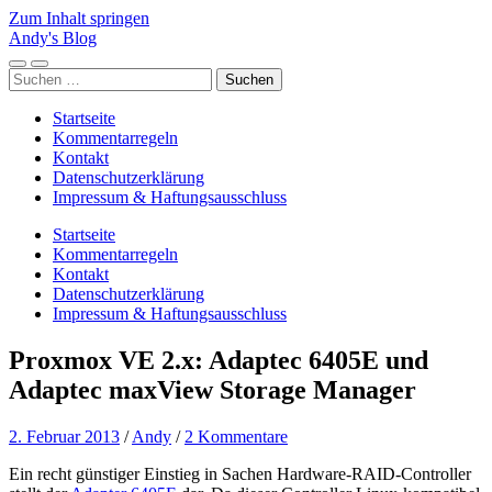
Zum Inhalt springen
Andy's Blog
Mobile-
Suchfeld
Suchen
Menü
ein-/ausblenden
nach:
ein-/ausblenden
Startseite
Kommentarregeln
Kontakt
Datenschutzerklärung
Impressum & Haftungsausschluss
Startseite
Kommentarregeln
Kontakt
Datenschutzerklärung
Impressum & Haftungsausschluss
Proxmox VE 2.x: Adaptec 6405E und
Adaptec maxView Storage Manager
2. Februar 2013
/
Andy
/
2 Kommentare
Ein recht günstiger Einstieg in Sachen Hardware-RAID-Controller