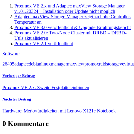
Proxmox VE 2.x und Adaptec maxView Storage Manager
v1.01.20324 – Installation oder Update nicht möglich
Adaptec maxView Storage Manager zeigt zu hohe Controller-
Temperatur an
Proxmox VE 3.0 veröffentlicht & Upgrade-Erfahrungsbericht
Proxmox VE 2.0: Two-Node Cluster mit DRBD – DRBD-
Utils aktualisieren
Proxmox VE 2.1 veröffentlicht
Software
2
6405
adaptec
debian
linux
manager
maxview
promox
raid
storage
ve
virtu
Vorheriger Beitrag
Proxmox VE 2.x: Zweite Festplatte einbinden
Nächster Beitrag
Hardware: Merkwürdigkeiten mit Lenovo X121e Notebook
0 Kommentare