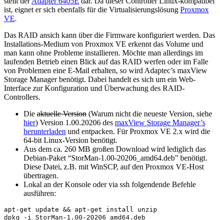
stellt der
Adapter 6405E
dar. Da dieser Controller Linux-kompatibel
ist, eignet er sich ebenfalls für die Virtualisierungslösung
Proxmox
VE
.
Das RAID ansich kann über die Firmware konfiguriert werden. Das
Installations-Medium von Proxmox VE erkennt das Volume und
man kann ohne Probleme installieren. Möchte man allerdings im
laufenden Betrieb einen Blick auf das RAID werfen oder im Falle
von Problemen eine E-Mail erhalten, so wird Adaptec’s maxView
Storage Manager benötigt. Dabei handelt es sich um ein Web-
Interface zur Konfiguration und Überwachung des RAID-
Controllers.
Die
aktuelle Version
(Warum nicht die neueste Version, siehe
hier
) Version 1.00.20206 des
maxView Storage Manager’s
herunterladen
und entpacken. Für Proxmox VE 2.x wird die
64-bit Linux-Version benötigt.
Aus dem ca. 260 MB großen Download wird lediglich das
Debian-Paket “StorMan-1.00-20206_amd64.deb” benötigt.
Diese Datei, z.B. mit WinSCP, auf den Proxmox VE-Host
übertragen.
Lokal an der Konsole oder via ssh folgendende Befehle
ausführen:
dpkg -i StorMan-1.00-20206_amd64.deb