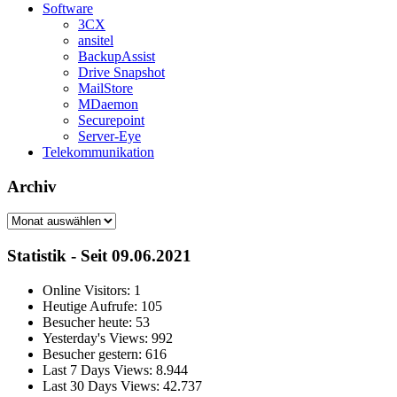
Software
3CX
ansitel
BackupAssist
Drive Snapshot
MailStore
MDaemon
Securepoint
Server-Eye
Telekommunikation
Archiv
Archiv
Statistik - Seit 09.06.2021
Online Visitors:
1
Heutige Aufrufe:
105
Besucher heute:
53
Yesterday's Views:
992
Besucher gestern:
616
Last 7 Days Views:
8.944
Last 30 Days Views:
42.737