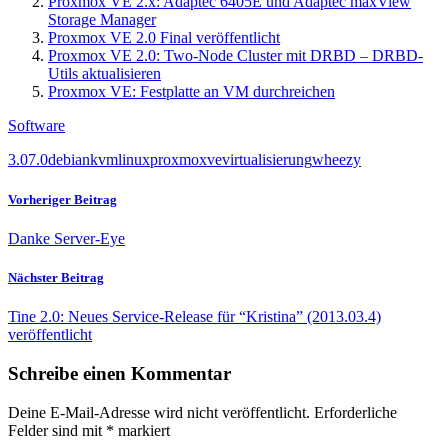
Proxmox VE 2.x: Adaptec 6405E und Adaptec maxView
Storage Manager
Proxmox VE 2.0 Final veröffentlicht
Proxmox VE 2.0: Two-Node Cluster mit DRBD – DRBD-
Utils aktualisieren
Proxmox VE: Festplatte an VM durchreichen
Software
3.0
7.0
debian
kvm
linux
proxmox
ve
virtualisierung
wheezy
Vorheriger Beitrag
Danke Server-Eye
Nächster Beitrag
Tine 2.0: Neues Service-Release für “Kristina” (2013.03.4)
veröffentlicht
Schreibe einen Kommentar
Deine E-Mail-Adresse wird nicht veröffentlicht.
Erforderliche
Felder sind mit
*
markiert