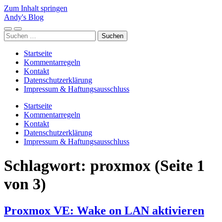
Zum Inhalt springen
Andy's Blog
Mobile-
Suchfeld
Suchen
Menü
ein-/ausblenden
nach:
ein-/ausblenden
Startseite
Kommentarregeln
Kontakt
Datenschutzerklärung
Impressum & Haftungsausschluss
Startseite
Kommentarregeln
Kontakt
Datenschutzerklärung
Impressum & Haftungsausschluss
Schlagwort:
proxmox
(Seite 1
von 3)
Proxmox VE: Wake on LAN aktivieren