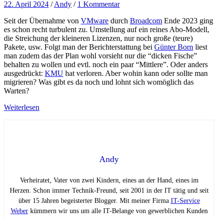
22. April 2024
/
Andy
/
1 Kommentar
Seit der Übernahme von
VMware
durch
Broadcom
Ende 2023 ging
es schon recht turbulent zu. Umstellung auf ein reines Abo-Modell,
die Streichung der kleineren Lizenzen, nur noch große (teure)
Pakete, usw. Folgt man der Berichterstattung bei
Günter Born
liest
man zudem das der Plan wohl vorsieht nur die “dicken Fische”
behalten zu wollen und evtl. noch ein paar “Mittlere”. Oder anders
ausgedrückt:
KMU
hat verloren. Aber wohin kann oder sollte man
migrieren? Was gibt es da noch und lohnt sich womöglich das
Warten?
Weiterlesen
Andy
Verheiratet, Vater von zwei Kindern, eines an der Hand, eines im
Herzen. Schon immer Technik-Freund, seit 2001 in der IT tätig und seit
über 15 Jahren begeisterter Blogger. Mit meiner Firma
IT-Service
Weber
kümmern wir uns um alle IT-Belange von gewerblichen Kunden