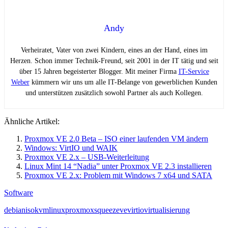
Andy
Verheiratet, Vater von zwei Kindern, eines an der Hand, eines im
Herzen. Schon immer Technik-Freund, seit 2001 in der IT tätig und seit
über 15 Jahren begeisterter Blogger. Mit meiner Firma
IT-Service
Weber
kümmern wir uns um alle IT-Belange von gewerblichen Kunden
und unterstützen zusätzlich sowohl Partner als auch Kollegen.
Ähnliche Artikel:
Proxmox VE 2.0 Beta – ISO einer laufenden VM ändern
Windows: VirtIO und WAIK
Proxmox VE 2.x – USB-Weiterleitung
Linux Mint 14 “Nadia” unter Proxmox VE 2.3 installieren
Proxmox VE 2.x: Problem mit Windows 7 x64 und SATA
Software
debian
iso
kvm
linux
proxmox
squeeze
ve
virtio
virtualisierung