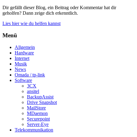
Dir gefällt dieser Blog, ein Beitrag oder Kommentar hat dir
geholfen? Dann zeige dich erkenntlich.
Lies hier wie du helfen kannst
Menü
Allgemein
Hardware
Internet
Musik
News
Omada / tp-link
Software
3CX
ansitel
BackupAssist
Drive Snapshot
MailStore
MDaemon
Securepoint
Server-Eye
Telekommunikation