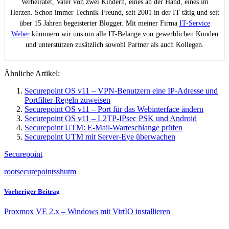
Verheiratet, Vater von zwei Kindern, eines an der Hand, eines im
Herzen. Schon immer Technik-Freund, seit 2001 in der IT tätig und seit
über 15 Jahren begeisterter Blogger. Mit meiner Firma
IT-Service
Weber
kümmern wir uns um alle IT-Belange von gewerblichen Kunden
und unterstützen zusätzlich sowohl Partner als auch Kollegen.
Ähnliche Artikel:
Securepoint OS v11 – VPN-Benutzern eine IP-Adresse und
Portfilter-Regeln zuweisen
Securepoint OS v11 – Port für das Webinterface ändern
Securepoint OS v11 – L2TP-IPsec PSK und Android
Securepoint UTM: E-Mail-Warteschlange prüfen
Securepoint UTM mit Server-Eye überwachen
Securepoint
root
securepoint
ssh
utm
Vorheriger Beitrag
Proxmox VE 2.x – Windows mit VirtIO installieren