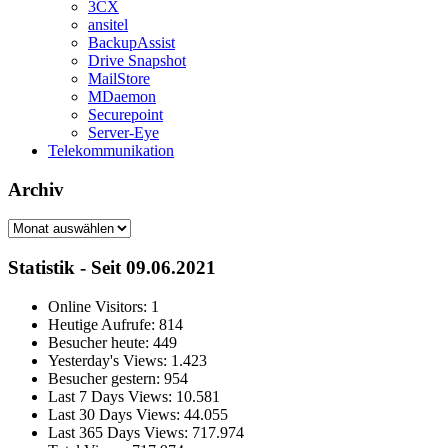
3CX
ansitel
BackupAssist
Drive Snapshot
MailStore
MDaemon
Securepoint
Server-Eye
Telekommunikation
Archiv
Archiv
Statistik - Seit 09.06.2021
Online Visitors:
1
Heutige Aufrufe:
814
Besucher heute:
449
Yesterday's Views:
1.423
Besucher gestern:
954
Last 7 Days Views:
10.581
Last 30 Days Views:
44.055
Last 365 Days Views:
717.974