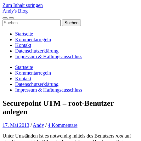
Zum Inhalt springen
Andy's Blog
Mobile-
Suchfeld
Suchen
Menü
ein-/ausblenden
nach:
ein-/ausblenden
Startseite
Kommentarregeln
Kontakt
Datenschutzerklärung
Impressum & Haftungsausschluss
Startseite
Kommentarregeln
Kontakt
Datenschutzerklärung
Impressum & Haftungsausschluss
Securepoint UTM – root-Benutzer
anlegen
17. Mai 2013
/
Andy
/
4 Kommentare
Unter Umständen ist es notwendig mittels des Benutzers
root
auf