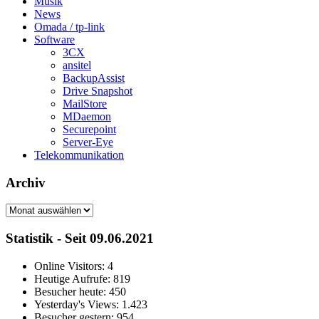
Musik
News
Omada / tp-link
Software
3CX
ansitel
BackupAssist
Drive Snapshot
MailStore
MDaemon
Securepoint
Server-Eye
Telekommunikation
Archiv
Archiv
Statistik - Seit 09.06.2021
Online Visitors:
4
Heutige Aufrufe:
819
Besucher heute:
450
Yesterday's Views:
1.423
Besucher gestern:
954