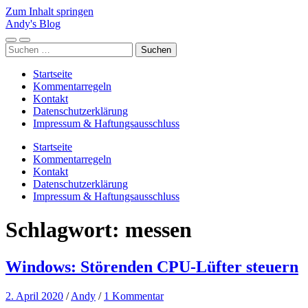
Zum Inhalt springen
Andy's Blog
Mobile-
Suchfeld
Suchen
Menü
ein-/ausblenden
nach:
ein-/ausblenden
Startseite
Kommentarregeln
Kontakt
Datenschutzerklärung
Impressum & Haftungsausschluss
Startseite
Kommentarregeln
Kontakt
Datenschutzerklärung
Impressum & Haftungsausschluss
Schlagwort:
messen
Windows: Störenden CPU-Lüfter steuern
2. April 2020
/
Andy
/
1 Kommentar