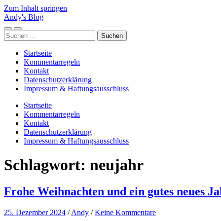
Zum Inhalt springen
Andy's Blog
Mobile-
Suchfeld
Suchen
Menü
ein-/ausblenden
nach:
ein-/ausblenden
Startseite
Kommentarregeln
Kontakt
Datenschutzerklärung
Impressum & Haftungsausschluss
Startseite
Kommentarregeln
Kontakt
Datenschutzerklärung
Impressum & Haftungsausschluss
Schlagwort:
neujahr
Frohe Weihnachten und ein gutes neues Ja
25. Dezember 2024
/
Andy
/
Keine Kommentare