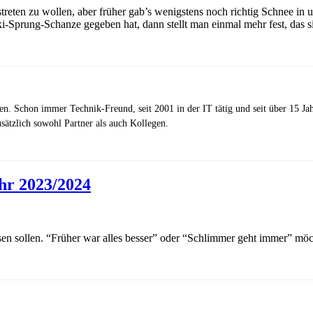
streten zu wollen, aber früher gab’s wenigstens noch richtig Schnee i
Ski-Sprung-Schanze gegeben hat, dann stellt man einmal mehr fest, das s
zen. Schon immer Technik-Freund, seit 2001 in der IT tätig und seit über 15 J
ätzlich sowohl Partner als auch Kollegen.
hr 2023/2024
esen sollen. “Früher war alles besser” oder “Schlimmer geht immer” möc