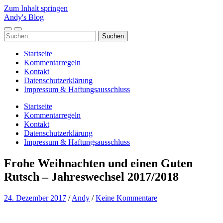
Zum Inhalt springen
Andy's Blog
Mobile-
Suchfeld
Suchen
Menü
ein-/ausblenden
nach:
ein-/ausblenden
Startseite
Kommentarregeln
Kontakt
Datenschutzerklärung
Impressum & Haftungsausschluss
Startseite
Kommentarregeln
Kontakt
Datenschutzerklärung
Impressum & Haftungsausschluss
Frohe Weihnachten und einen Guten
Rutsch – Jahreswechsel 2017/2018
24. Dezember 2017
/
Andy
/
Keine Kommentare