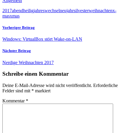
Allgemein
2017
abend
heilig
jahreswechsel
neujahr
silvester
weihnachten
x-
mas
xmas
Vorheriger Beitrag
Windows: VirtualBox stört Wake-on-LAN
Nächster Beitrag
Nerdige Weihnachten 2017
Schreibe einen Kommentar
Deine E-Mail-Adresse wird nicht veröffentlicht.
Erforderliche
Felder sind mit
*
markiert
Kommentar
*