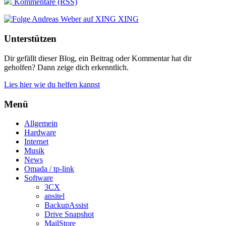
Kommentare (RSS)
XING
Unterstützen
Dir gefällt dieser Blog, ein Beitrag oder Kommentar hat dir
geholfen? Dann zeige dich erkenntlich.
Lies hier wie du helfen kannst
Menü
Allgemein
Hardware
Internet
Musik
News
Omada / tp-link
Software
3CX
ansitel
BackupAssist
Drive Snapshot
MailStore