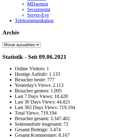
MDaemon
Securepoint
Server-Eye
Telekommunikation
Archiv
Archiv
Statistik - Seit 09.06.2021
Online Visitors:
1
Heutige Aufrufe:
1.133
Besucher heute:
777
Yesterday's Views:
2.113
Besucher gestern:
1.095
Last 7 Days Views:
10.428
Last 30 Days Views:
44.821
Last 365 Days Views:
719.194
Total Views:
719.194
Besucher gesamt:
3.347.402
Seitenaufrufe insgesamt:
72
Gesamt Beiträge:
3.474
Gesamt Kommentare:
8.167