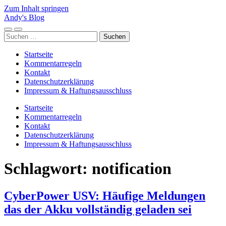
Zum Inhalt springen
Andy's Blog
Mobile-
Suchfeld
Suchen
Menü
ein-/ausblenden
nach:
ein-/ausblenden
Startseite
Kommentarregeln
Kontakt
Datenschutzerklärung
Impressum & Haftungsausschluss
Startseite
Kommentarregeln
Kontakt
Datenschutzerklärung
Impressum & Haftungsausschluss
Schlagwort:
notification
CyberPower USV: Häufige Meldungen
das der Akku vollständig geladen sei