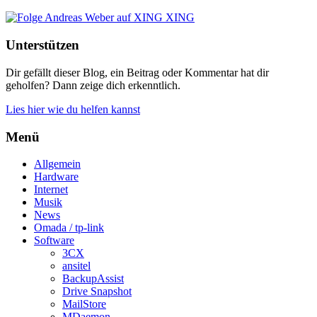
XING
Unterstützen
Dir gefällt dieser Blog, ein Beitrag oder Kommentar hat dir
geholfen? Dann zeige dich erkenntlich.
Lies hier wie du helfen kannst
Menü
Allgemein
Hardware
Internet
Musik
News
Omada / tp-link
Software
3CX
ansitel
BackupAssist
Drive Snapshot
MailStore
MDaemon