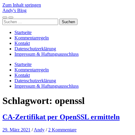
Zum Inhalt springen
Andy's Blog
Mobile-
Suchfeld
Suchen
Menü
ein-/ausblenden
nach:
ein-/ausblenden
Startseite
Kommentarregeln
Kontakt
Datenschutzerklärung
Impressum & Haftungsausschluss
Startseite
Kommentarregeln
Kontakt
Datenschutzerklärung
Impressum & Haftungsausschluss
Schlagwort:
openssl
CA-Zertifikat per OpenSSL ermitteln
29. März 2021
/
Andy
/
2 Kommentare