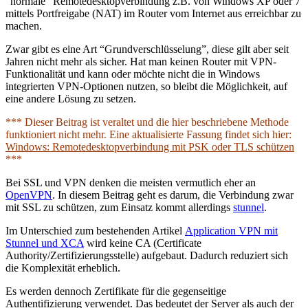
“normale” Remotedesktopverbindung z.B. von Windows XP oder 7
mittels Portfreigabe (NAT) im Router vom Internet aus erreichbar zu
machen.
Zwar gibt es eine Art “Grundverschlüsselung”, diese gilt aber seit
Jahren nicht mehr als sicher. Hat man keinen Router mit VPN-
Funktionalität und kann oder möchte nicht die in Windows
integrierten VPN-Optionen nutzen, so bleibt die Möglichkeit, auf
eine andere Lösung zu setzen.
*** Dieser Beitrag ist veraltet und die hier beschriebene Methode
funktioniert nicht mehr. Eine aktualisierte Fassung findet sich hier:
Windows: Remotedesktopverbindung mit PSK oder TLS schützen
***
Bei SSL und VPN denken die meisten vermutlich eher an
OpenVPN
. In diesem Beitrag geht es darum, die Verbindung zwar
mit SSL zu schützen, zum Einsatz kommt allerdings
stunnel
.
Im Unterschied zum bestehenden Artikel
Application VPN mit
Stunnel und XCA
wird keine CA (Certificate
Authority/Zertifizierungsstelle) aufgebaut. Dadurch reduziert sich
die Komplexität erheblich.
Es werden dennoch Zertifikate für die gegenseitige
Authentifizierung verwendet. Das bedeutet der Server als auch der