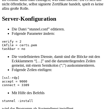
nicht öffentliche, selbst signierte Zertifikate handelt, spielt es keine
allzu große Rolle.
Server-Konfiguration
Die Datei “stunnel.conf” editieren.
Folgende Parameter ändern:
verify = 2

CAfile = certs.pem

taskbar = no
Die vordefinierten Dienste, damit sind die Blöcke mit den
Eckklammern “[…]” und die darunterliegenden Zeilen
gemeint, mit einem Semikolon (“;”) auskommentieren.
Folgende Zeilen einfügen:
[ssl-rdp]

accept = 9000

connect = 3389
Mit Hilfe des Befehls
stunnel -install
wird das Programm als Systemdienst installiert.