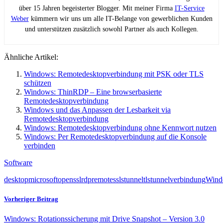
über 15 Jahren begeisterter Blogger. Mit meiner Firma
IT-Service
Weber
kümmern wir uns um alle IT-Belange von gewerblichen Kunden
und unterstützen zusätzlich sowohl Partner als auch Kollegen.
Ähnliche Artikel:
Windows: Remotedesktopverbindung mit PSK oder TLS
schützen
Windows: ThinRDP – Eine browserbasierte
Remotedesktopverbindung
Windows und das Anpassen der Lesbarkeit via
Remotedesktopverbindung
Windows: Remotedesktopverbindung ohne Kennwort nutzen
Windows: Per Remotedesktopverbindung auf die Konsole
verbinden
Software
desktop
microsoft
openssl
rdp
remote
ssl
stunnel
tls
tunnel
verbindung
Wind
Vorheriger Beitrag
Windows: Rotationssicherung mit Drive Snapshot – Version 3.0