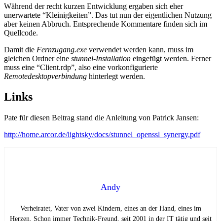
Während der recht kurzen Entwicklung ergaben sich eher
unerwartete “Kleinigkeiten”. Das tut nun der eigentlichen Nutzung
aber keinen Abbruch. Entsprechende Kommentare finden sich im
Quellcode.
Damit die
Fernzugang.exe
verwendet werden kann, muss im
gleichen Ordner eine
stunnel-Installation
eingefügt werden. Ferner
muss eine “Client.rdp”, also eine vorkonfigurierte
Remotedesktopverbindung
hinterlegt werden.
Links
Pate für diesen Beitrag stand die Anleitung von Patrick Jansen:
http://home.arcor.de/lightsky/docs/stunnel_openssl_synergy.pdf
Andy
Verheiratet, Vater von zwei Kindern, eines an der Hand, eines im
Herzen. Schon immer Technik-Freund, seit 2001 in der IT tätig und seit