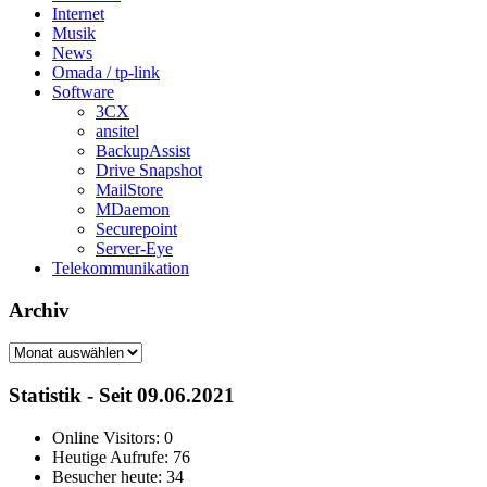
Internet
Musik
News
Omada / tp-link
Software
3CX
ansitel
BackupAssist
Drive Snapshot
MailStore
MDaemon
Securepoint
Server-Eye
Telekommunikation
Archiv
Archiv
Statistik - Seit 09.06.2021
Online Visitors:
0
Heutige Aufrufe:
76
Besucher heute:
34