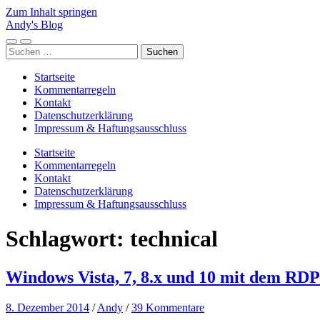
Zum Inhalt springen
Andy's Blog
Mobile-
Suchfeld
Suchen
Menü
ein-/ausblenden
nach:
ein-/ausblenden
Startseite
Kommentarregeln
Kontakt
Datenschutzerklärung
Impressum & Haftungsausschluss
Startseite
Kommentarregeln
Kontakt
Datenschutzerklärung
Impressum & Haftungsausschluss
Schlagwort:
technical
Windows Vista, 7, 8.x und 10 mit dem R
8. Dezember 2014
/
Andy
/
39 Kommentare