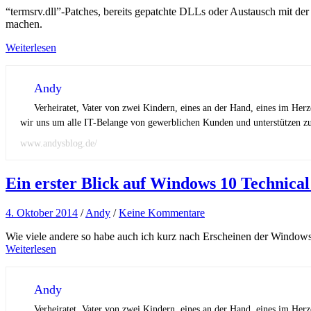
“termsrv.dll”-Patches, bereits gepatchte DLLs oder Austausch mit der
machen.
Weiterlesen
Andy
Verheiratet, Vater von zwei Kindern, eines an der Hand, eines im Her
wir uns um alle IT-Belange von gewerblichen Kunden und unterstützen zus
www.andysblog.de/
Ein erster Blick auf Windows 10 Technica
4. Oktober 2014
/
Andy
/
Keine Kommentare
Wie viele andere so habe auch ich kurz nach Erscheinen der Windows 1
Weiterlesen
Andy
Verheiratet, Vater von zwei Kindern, eines an der Hand, eines im Her