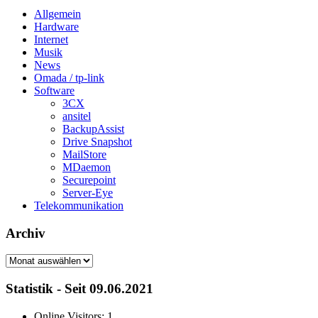
Allgemein
Hardware
Internet
Musik
News
Omada / tp-link
Software
3CX
ansitel
BackupAssist
Drive Snapshot
MailStore
MDaemon
Securepoint
Server-Eye
Telekommunikation
Archiv
Archiv
Statistik - Seit 09.06.2021
Online Visitors:
1