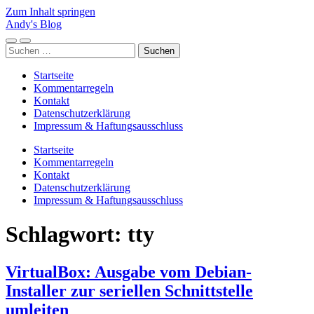
Zum Inhalt springen
Andy's Blog
Mobile-
Suchfeld
Suchen
Menü
ein-/ausblenden
nach:
ein-/ausblenden
Startseite
Kommentarregeln
Kontakt
Datenschutzerklärung
Impressum & Haftungsausschluss
Startseite
Kommentarregeln
Kontakt
Datenschutzerklärung
Impressum & Haftungsausschluss
Schlagwort:
tty
VirtualBox: Ausgabe vom Debian-
Installer zur seriellen Schnittstelle
umleiten