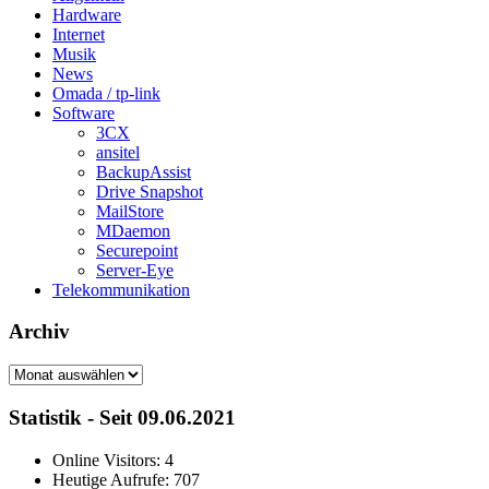
Hardware
Internet
Musik
News
Omada / tp-link
Software
3CX
ansitel
BackupAssist
Drive Snapshot
MailStore
MDaemon
Securepoint
Server-Eye
Telekommunikation
Archiv
Archiv
Statistik - Seit 09.06.2021
Online Visitors:
4
Heutige Aufrufe:
707