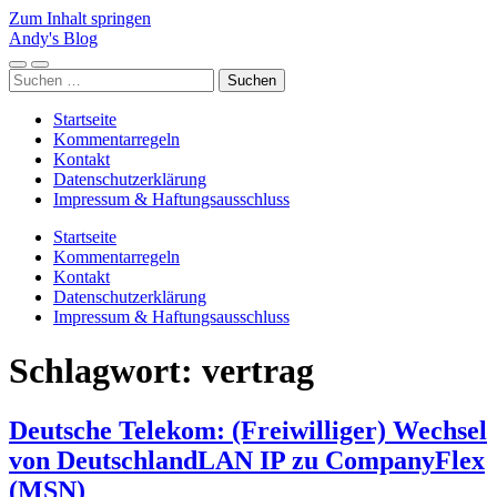
Zum Inhalt springen
Andy's Blog
Mobile-
Suchfeld
Suchen
Menü
ein-/ausblenden
nach:
ein-/ausblenden
Startseite
Kommentarregeln
Kontakt
Datenschutzerklärung
Impressum & Haftungsausschluss
Startseite
Kommentarregeln
Kontakt
Datenschutzerklärung
Impressum & Haftungsausschluss
Schlagwort:
vertrag
Deutsche Telekom: (Freiwilliger) Wechsel
von DeutschlandLAN IP zu CompanyFlex
(MSN)