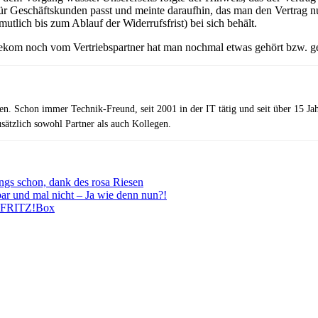
 für Geschäftskunden passt und meinte daraufhin, das man den Vertrag n
rmutlich bis zum Ablauf der Widerrufsfrist) bei sich behält.
ekom noch vom Vertriebspartner hat man nochmal etwas gehört bzw. gele
zen. Schon immer Technik-Freund, seit 2001 in der IT tätig und seit über 15 J
ätzlich sowohl Partner als auch Kollegen.
ngs schon, dank des rosa Riesen
 und mal nicht – Ja wie denn nun?!
M FRITZ!Box