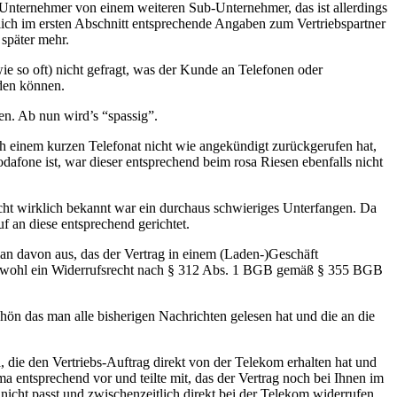
Unternehmer von einem weiteren Sub-Unternehmer, das ist allerdings
entlich im ersten Abschnitt entsprechende Angaben zum Vertriebspartner
 später mehr.
ie so oft) nicht gefragt, was der Kunde an Telefonen oder
rden können.
n. Ab nun wird’s “spassig”.
 einem kurzen Telefonat nicht wie angekündigt zurückgerufen hat,
dafone ist, war dieser entsprechend beim rosa Riesen ebenfalls nicht
nicht wirklich bekannt war ein durchaus schwieriges Unterfangen. Da
 an diese entsprechend gerichtet.
man davon aus, das der Vertrag in einem (Laden-)Geschäft
sehr wohl ein Widerrufsrecht nach § 312 Abs. 1 BGB gemäß § 355 BGB
 das man alle bisherigen Nachrichten gelesen hat und die an die
, die den Vertriebs-Auftrag direkt von der Telekom erhalten hat und
a entsprechend vor und teilte mit, das der Vertrag noch bei Ihnen im
icht passt und zwischenzeitlich direkt bei der Telekom widerrufen