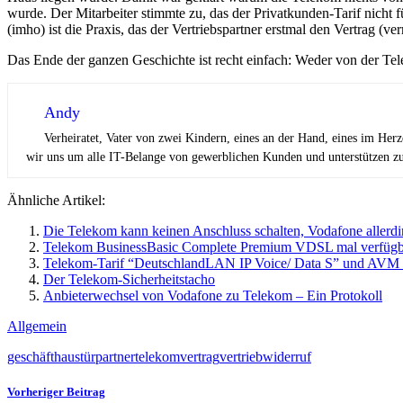
wurde. Der Mitarbeiter stimmte zu, das der Privatkunden-Tarif nicht
(imho) ist die Praxis, das der Vertriebspartner erstmal den Vertrag (ve
Das Ende der ganzen Geschichte ist recht einfach: Weder von der Tel
Andy
Verheiratet, Vater von zwei Kindern, eines an der Hand, eines im Her
wir uns um alle IT-Belange von gewerblichen Kunden und unterstützen zus
Ähnliche Artikel:
Die Telekom kann keinen Anschluss schalten, Vodafone allerdi
Telekom BusinessBasic Complete Premium VDSL mal verfügbar
Telekom-Tarif “DeutschlandLAN IP Voice/ Data S” und AV
Der Telekom-Sicherheitstacho
Anbieterwechsel von Vodafone zu Telekom – Ein Protokoll
Allgemein
geschäft
haustür
partner
telekom
vertrag
vertrieb
widerruf
Vorheriger Beitrag