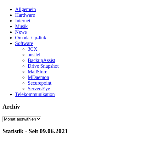
Allgemein
Hardware
Internet
Musik
News
Omada / tp-link
Software
3CX
ansitel
BackupAssist
Drive Snapshot
MailStore
MDaemon
Securepoint
Server-Eye
Telekommunikation
Archiv
Archiv
Statistik - Seit 09.06.2021