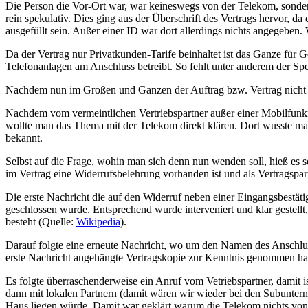
Die Person die Vor-Ort war, war keineswegs von der Telekom, sonder
rein spekulativ. Dies ging aus der Überschrift des Vertrags hervor, da
ausgefüllt sein. Außer einer ID war dort allerdings nichts angegeben
Da der Vertrag nur Privatkunden-Tarife beinhaltet ist das Ganze für
Telefonanlagen am Anschluss betreibt. So fehlt unter anderem der S
Nachdem nun im Großen und Ganzen der Auftrag bzw. Vertrag nicht pa
Nachdem vom vermeintlichen Vertriebspartner außer einer Mobilfunkn
wollte man das Thema mit der Telekom direkt klären. Dort wusste man 
bekannt.
Selbst auf die Frage, wohin man sich denn nun wenden soll, hieß es s
im Vertrag eine Widerrufsbelehrung vorhanden ist und als Vertragspa
Die erste Nachricht die auf den Widerruf neben einer Eingangsbestäti
geschlossen wurde. Entsprechend wurde interveniert und klar gestel
besteht (Quelle:
Wikipedia
).
Darauf folgte eine erneute Nachricht, wo um den Namen des Anschlu
erste Nachricht angehängte Vertragskopie zur Kenntnis genommen hat
Es folgte überraschenderweise ein Anruf vom Vetriebspartner, damit is
dann mit lokalen Partnern (damit wären wir wieder bei den Subunterne
Haus liegen würde. Damit war geklärt warum die Telekom nichts von d