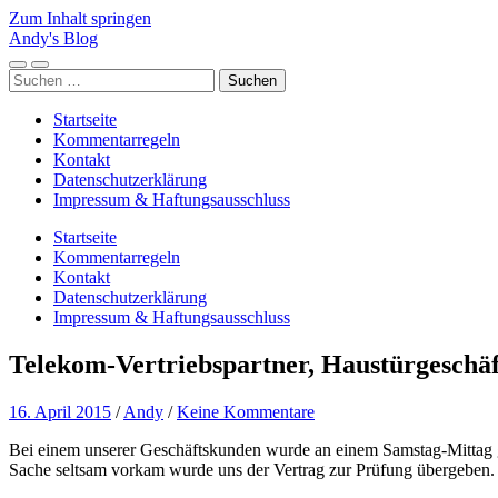
Zum Inhalt springen
Andy's Blog
Mobile-
Suchfeld
Suchen
Menü
ein-/ausblenden
nach:
ein-/ausblenden
Startseite
Kommentarregeln
Kontakt
Datenschutzerklärung
Impressum & Haftungsausschluss
Startseite
Kommentarregeln
Kontakt
Datenschutzerklärung
Impressum & Haftungsausschluss
Telekom-Vertriebspartner, Haustürgeschä
16. April 2015
/
Andy
/
Keine Kommentare
Bei einem unserer Geschäftskunden wurde an einem Samstag-Mittag g
Sache seltsam vorkam wurde uns der Vertrag zur Prüfung übergeben. 