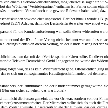
n von einem Telekom-Vertriebspartner, möglicherweise sogar ein Sub-
 dort das Wörtchen “Vertriebspartner” enthalten ist. Ferner sollten eig
. Was im weiteren Verlauf noch eine gewisse Relevanz haben wird, dazu
 Geschäftskunden sowieso eher unpassend. Darüber hinaus wurde z.B. (w
peedport ISDN Adapter, damit die Bestandsgeräte weiter verwendet we
ssend für die Kundenanforderung war, sollte dieser widerrufen werde
ummer und der ID auf dem Vertrag nichts bekannt war und dieser nach
allerdings nichts von diesem Vertrag, da der Kunde bislang bei der Vo
chlicht das man das mit dem Vertriebspartner klären sollte. Da dieser 
rtner die Telekom Deutschland GmbH angegeben ist, wurde der Widerruf
gung folgte war, das es kein Widerrufsrecht gäbe. Offensichtlich ging 
lt, das es sich um ein sogenanntes Haustürgeschäft handelt, bei dem 
ssinhabers, der Rufnummer und der Kundennummer gefragt wurde. Schön
 (Nur um sicher zu gehen, das war Ironie!).
t nun nicht die Person gemeint, die vor Ort war, sondern von der Firma
hmern) zusammenarbeitet. Der Mitarbeiter stellte sich als auch die Firm
em Vorgang wusste. Unsererseits folgte der Hinweis, das der Vertrag n