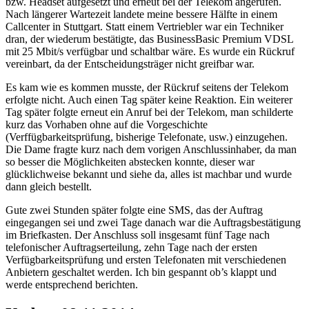
bzw. Headset aufgesetzt und erneut bei der Telekom angerufen.
Nach längerer Wartezeit landete meine bessere Hälfte in einem
Callcenter in Stuttgart. Statt einem Vertriebler war ein Techniker
dran, der wiederum bestätigte, das BusinessBasic Premium VDSL
mit 25 Mbit/s verfügbar und schaltbar wäre. Es wurde ein Rückruf
vereinbart, da der Entscheidungsträger nicht greifbar war.
Es kam wie es kommen musste, der Rückruf seitens der Telekom
erfolgte nicht. Auch einen Tag später keine Reaktion. Ein weiterer
Tag später folgte erneut ein Anruf bei der Telekom, man schilderte
kurz das Vorhaben ohne auf die Vorgeschichte
(Verffügbarkeitsprüfung, bisherige Telefonate, usw.) einzugehen.
Die Dame fragte kurz nach dem vorigen Anschlussinhaber, da man
so besser die Möglichkeiten abstecken konnte, dieser war
glücklichweise bekannt und siehe da, alles ist machbar und wurde
dann gleich bestellt.
Gute zwei Stunden später folgte eine SMS, das der Auftrag
eingegangen sei und zwei Tage danach war die Auftragsbestätigung
im Briefkasten. Der Anschluss soll insgesamt fünf Tage nach
telefonischer Auftragserteilung, zehn Tage nach der ersten
Verfügbarkeitsprüfung und ersten Telefonaten mit verschiedenen
Anbietern geschaltet werden. Ich bin gespannt ob’s klappt und
werde entsprechend berichten.