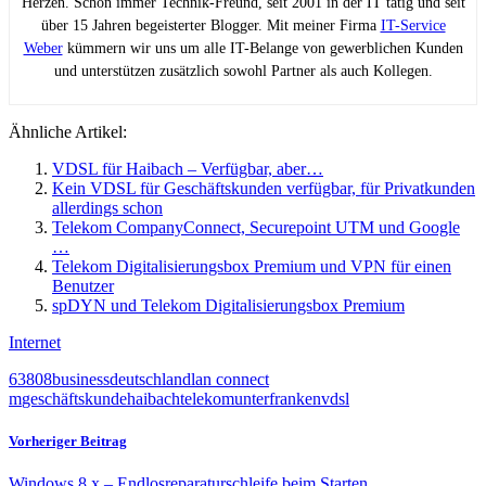
Herzen. Schon immer Technik-Freund, seit 2001 in der IT tätig und seit
über 15 Jahren begeisterter Blogger. Mit meiner Firma
IT-Service
Weber
kümmern wir uns um alle IT-Belange von gewerblichen Kunden
und unterstützen zusätzlich sowohl Partner als auch Kollegen.
Ähnliche Artikel:
VDSL für Haibach – Verfügbar, aber…
Kein VDSL für Geschäftskunden verfügbar, für Privatkunden
allerdings schon
Telekom CompanyConnect, Securepoint UTM und Google
…
Telekom Digitalisierungsbox Premium und VPN für einen
Benutzer
spDYN und Telekom Digitalisierungsbox Premium
Internet
63808
business
deutschlandlan connect
m
geschäftskunde
haibach
telekom
unterfranken
vdsl
Vorheriger Beitrag
Windows 8.x – Endlosreparaturschleife beim Starten