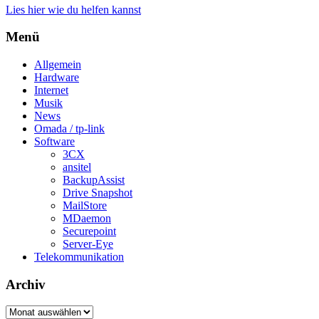
Lies hier wie du helfen kannst
Menü
Allgemein
Hardware
Internet
Musik
News
Omada / tp-link
Software
3CX
ansitel
BackupAssist
Drive Snapshot
MailStore
MDaemon
Securepoint
Server-Eye
Telekommunikation
Archiv
Archiv