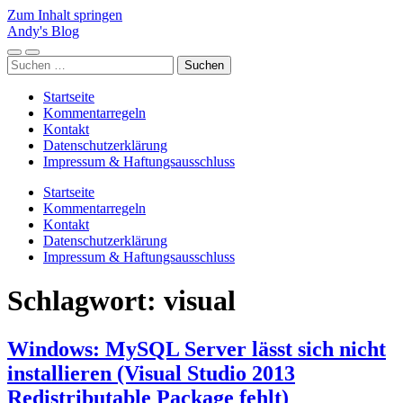
Zum Inhalt springen
Andy's Blog
Mobile-
Suchfeld
Suchen
Menü
ein-/ausblenden
nach:
ein-/ausblenden
Startseite
Kommentarregeln
Kontakt
Datenschutzerklärung
Impressum & Haftungsausschluss
Startseite
Kommentarregeln
Kontakt
Datenschutzerklärung
Impressum & Haftungsausschluss
Schlagwort:
visual
Windows: MySQL Server lässt sich nicht
installieren (Visual Studio 2013
Redistributable Package fehlt)