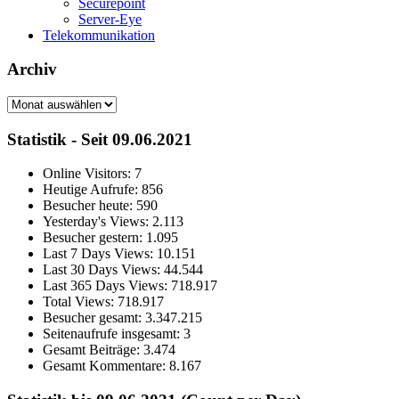
Securepoint
Server-Eye
Telekommunikation
Archiv
Archiv
Statistik - Seit 09.06.2021
Online Visitors:
7
Heutige Aufrufe:
856
Besucher heute:
590
Yesterday's Views:
2.113
Besucher gestern:
1.095
Last 7 Days Views:
10.151
Last 30 Days Views:
44.544
Last 365 Days Views:
718.917
Total Views:
718.917
Besucher gesamt:
3.347.215
Seitenaufrufe insgesamt:
3
Gesamt Beiträge:
3.474
Gesamt Kommentare:
8.167