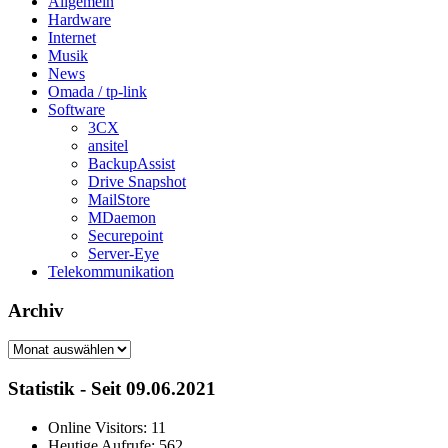
Allgemein
Hardware
Internet
Musik
News
Omada / tp-link
Software
3CX
ansitel
BackupAssist
Drive Snapshot
MailStore
MDaemon
Securepoint
Server-Eye
Telekommunikation
Archiv
Archiv
Statistik - Seit 09.06.2021
Online Visitors:
11
Heutige Aufrufe:
562