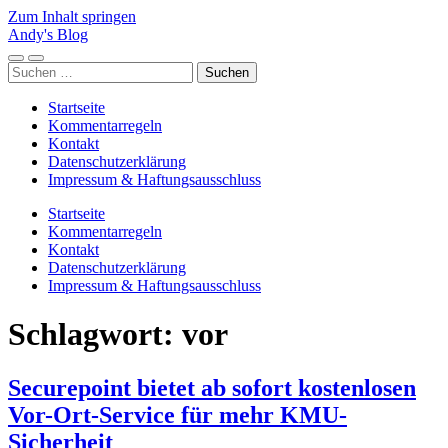
Zum Inhalt springen
Andy's Blog
Mobile-
Suchfeld
Suchen
Menü
ein-/ausblenden
nach:
ein-/ausblenden
Startseite
Kommentarregeln
Kontakt
Datenschutzerklärung
Impressum & Haftungsausschluss
Startseite
Kommentarregeln
Kontakt
Datenschutzerklärung
Impressum & Haftungsausschluss
Schlagwort:
vor
Securepoint bietet ab sofort kostenlosen
Vor-Ort-Service für mehr KMU-
Sicherheit