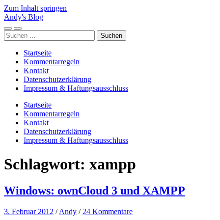
Zum Inhalt springen
Andy's Blog
Mobile-
Suchfeld
Suchen
Menü
ein-/ausblenden
nach:
ein-/ausblenden
Startseite
Kommentarregeln
Kontakt
Datenschutzerklärung
Impressum & Haftungsausschluss
Startseite
Kommentarregeln
Kontakt
Datenschutzerklärung
Impressum & Haftungsausschluss
Schlagwort:
xampp
Windows: ownCloud 3 und XAMPP
3. Februar 2012
/
Andy
/
24 Kommentare