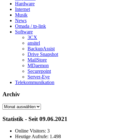
Hardware
Internet
Musik
News
Omada / tp-link
Software
3CX
ansitel
BackupAssist
Drive Snapshot
MailStore
MDaemon
Securepoint
Server-Eye
Telekommunikation
Archiv
Archiv
Statistik - Seit 09.06.2021
Online Visitors:
3
Heutige Aufrufe:
1.498