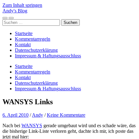
Zum Inhalt springen
Andy's Blog
Mobile-
Suchfeld
Suchen
Menü
ein-/ausblenden
nach:
ein-/ausblenden
Startseite
Kommentarregeln
Kontakt
Datenschutzerklärung
Impressum & Haftungsausschluss
Startseite
Kommentarregeln
Kontakt
Datenschutzerklärung
Impressum & Haftungsausschluss
WANSYS Links
6. April 2010
/
Andy
/
Keine Kommentare
Nach bei
WANSYS
gerade umgebaut wird und es schade wäre, das
die bisherige Link-Liste verloren geht, dachte ich mir, ich poste das
jetzt mal hier: