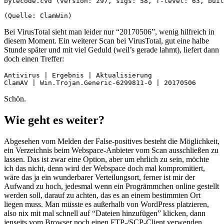
bytecode.cvd (version: 297, sigs: 58, f-level: 63, buil
(Quelle: ClamWin)
Bei VirusTotal sieht man leider nur “20170506”, wenig hilfreich in
diesem Moment. Ein weiterer Scan bei VirusTotal, gut eine halbe
Stunde später und mit viel Geduld (weil’s gerade lahmt), liefert dann
doch einen Treffer:
Antivirus | Ergebnis | Aktualisierung

ClamAV | Win.Trojan.Generic-6299811-0 | 20170506
Schön.
Wie geht es weiter?
Abgesehen vom Melden der False-positives besteht die Möglichkeit,
ein Verzeichnis beim Webspace-Anbieter vom Scan ausschließen zu
lassen. Das ist zwar eine Option, aber um ehrlich zu sein, möchte
ich das nicht, denn wird der Webspace doch mal kompromitiert,
wäre das ja ein wunderbarer Verteilungsort, ferner ist mir der
Aufwand zu hoch, jedesmal wenn ein Progrämmchen online gestellt
werden soll, darauf zu achten, das es an einem bestimmten Ort
liegen muss. Man müsste es außerhalb von WordPress platzieren,
also nix mit mal schnell auf “Dateien hinzufügen” klicken, dann
jenseits vom Browser noch einen FTP-/SCP-Client verwenden, …