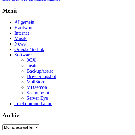
Menü
Allgemein
Hardware
Internet
Musik
News
Omada / tp-link
Software
3CX
ansitel
BackupAssist
Drive Snapshot
MailStore
MDaemon
Securepoint
Server-Eye
Telekommunikation
Archiv
Archiv