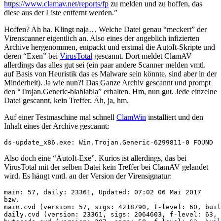
https://www.clamav.net/reports/fp
zu melden und zu hoffen, das
diese aus der Liste entfernt werden.”
Hoffen? Ah ha. Klingt naja… Welche Datei genau “meckert” der
Virenscanner eigentlich an. Also eines der angeblich infizierten
Archive hergenommen, entpackt und erstmal die AutoIt-Skripte und
deren “Exen” bei
VirusTotal
gescannt. Dort meldet ClamAV
allerdings das alles gut sei (ein paar andere Scanner melden vmtl.
auf Basis von Heuristik das es Malware sein könnte, sind aber in der
Minderheit). Ja wie nun?! Das Ganze Archiv gescannt und prompt
den “Trojan.Generic-blablabla” erhalten. Hm, nun gut. Jede einzelne
Datei gescannt, kein Treffer. Äh, ja, hm.
Auf einer Testmaschine mal schnell
ClamWin
installiert und den
Inhalt eines der Archive gescannt:
ds-update_x86.exe: Win.Trojan.Generic-6299811-0 FOUND
Also doch eine “AutoIt-Exe”. Kurios ist allerdings, das bei
VirusTotal mit der selben Datei kein Treffer bei ClamAV gelandet
wird. Es hängt vmtl. an der Version der Virensignatur:
main: 57, daily: 23361, Updated: 07:02 06 Mai 2017

bzw.

main.cvd (version: 57, sigs: 4218790, f-level: 60, buil
daily.cvd (version: 23361, sigs: 2064603, f-level: 63, 