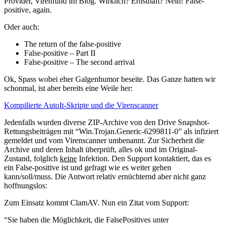
Provider, Virenfund im Blog. Wirklich? Ernsthaft? Nein! False-
positive, again.
Oder auch:
The return of the false-positive
False-positive – Part II
False-positive – The second arrival
Ok, Spass wobei eher Galgenhumor beseite. Das Ganze hatten wir
schonmal, ist aber bereits eine Weile her:
Kompilierte AutoIt-Skripte und die Virenscanner
Jedenfalls wurden diverse ZIP-Archive von den Drive Snapshot-
Rettungsbeiträgen mit “Win.Trojan.Generic-6299811-0” als infiziert
gemeldet und vom Virenscanner umbenannt. Zur Sicherheit die
Archive und deren Inhalt überprüft, alles ok und im Original-
Zustand, folglich
keine
Infektion. Den Support kontaktiert, das es
ein False-positive ist und gefragt wie es weiter gehen
kann/soll/muss. Die Antwort relativ ernüchternd aber nicht ganz
hoffnungslos:
Zum Einsatz kommt ClamAV. Nun ein Zitat vom Support:
“Sie haben die Möglichkeit, die FalsePositives unter