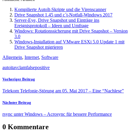
Kompilierte AutoIt-Skripte und die Virenscanner
Drive Snapshot 1.45 und c´t-Notfall-Windows 2017
Server-Eye, Drive Snapshot und Einträge ins
Ereignisprotokoll – Ideen und Umfrage
Windows: Rotationssicherung mit Drive Snapshot – Version
3.0
Windows-Installation auf VMware ESXi 5.0 Update 1 mit
Drive Snapshot migrieren
Allgemein
,
Internet
,
Software
autoit
av
clam
false
positive
Vorheriger Beitrag
Telekom Telefonie-Störung am 05. Mai 2017 – Eine “Nachlese”
Nächster Beitrag
rsync unter Windows – Acrosync für bessere Performance
0 Kommentare