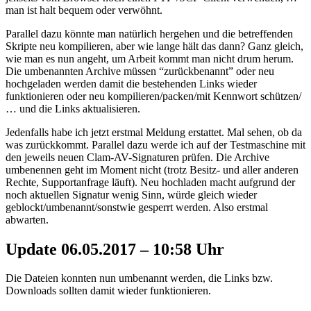
man ist halt bequem oder verwöhnt.
Parallel dazu könnte man natürlich hergehen und die betreffenden
Skripte neu kompilieren, aber wie lange hält das dann? Ganz gleich,
wie man es nun angeht, um Arbeit kommt man nicht drum herum.
Die umbenannten Archive müssen “zurückbenannt” oder neu
hochgeladen werden damit die bestehenden Links wieder
funktionieren oder neu kompilieren/packen/mit Kennwort schützen/
… und die Links aktualisieren.
Jedenfalls habe ich jetzt erstmal Meldung erstattet. Mal sehen, ob da
was zurückkommt. Parallel dazu werde ich auf der Testmaschine mit
den jeweils neuen Clam-AV-Signaturen prüfen. Die Archive
umbenennen geht im Moment nicht (trotz Besitz- und aller anderen
Rechte, Supportanfrage läuft). Neu hochladen macht aufgrund der
noch aktuellen Signatur wenig Sinn, würde gleich wieder
geblockt/umbenannt/sonstwie gesperrt werden. Also erstmal
abwarten.
Update 06.05.2017 – 10:58 Uhr
Die Dateien konnten nun umbenannt werden, die Links bzw.
Downloads sollten damit wieder funktionieren.