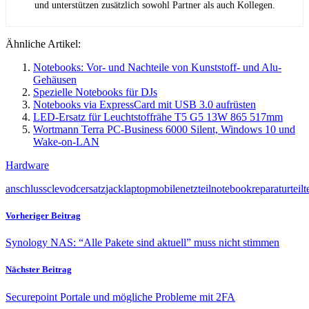
und unterstützen zusätzlich sowohl Partner als auch Kollegen.
Ähnliche Artikel:
Notebooks: Vor- und Nachteile von Kunststoff- und Alu-
Gehäusen
Spezielle Notebooks für DJs
Notebooks via ExpressCard mit USB 3.0 aufrüsten
LED-Ersatz für Leuchtstoffrähe T5 G5 13W 865 517mm
Wortmann Terra PC-Business 6000 Silent, Windows 10 und
Wake-on-LAN
Hardware
anschluss
clevo
dc
ersatz
jack
laptop
mobile
netzteil
notebook
reparatur
teil
t
Vorheriger Beitrag
Synology NAS: “Alle Pakete sind aktuell” muss nicht stimmen
Nächster Beitrag
Securepoint Portale und mögliche Probleme mit 2FA