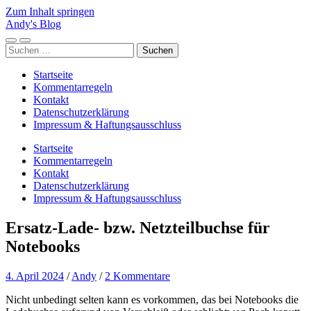
Zum Inhalt springen
Andy's Blog
Mobile-
Suchfeld
Suchen
Menü
ein-/ausblenden
nach:
ein-/ausblenden
Startseite
Kommentarregeln
Kontakt
Datenschutzerklärung
Impressum & Haftungsausschluss
Startseite
Kommentarregeln
Kontakt
Datenschutzerklärung
Impressum & Haftungsausschluss
Ersatz-Lade- bzw. Netzteilbuchse für
Notebooks
4. April 2024
/
Andy
/
2 Kommentare
Nicht unbedingt selten kann es vorkommen, das bei Notebooks die