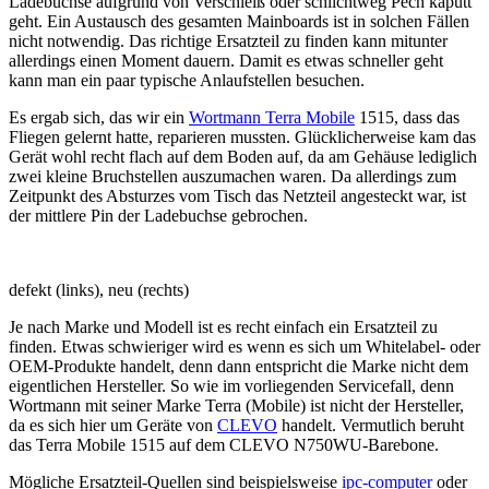
Ladebuchse aufgrund von Verschleiß oder schlichtweg Pech kaputt
geht. Ein Austausch des gesamten Mainboards ist in solchen Fällen
nicht notwendig. Das richtige Ersatzteil zu finden kann mitunter
allerdings einen Moment dauern. Damit es etwas schneller geht
kann man ein paar typische Anlaufstellen besuchen.
Es ergab sich, das wir ein
Wortmann Terra Mobile
1515, dass das
Fliegen gelernt hatte, reparieren mussten. Glücklicherweise kam das
Gerät wohl recht flach auf dem Boden auf, da am Gehäuse lediglich
zwei kleine Bruchstellen auszumachen waren. Da allerdings zum
Zeitpunkt des Absturzes vom Tisch das Netzteil angesteckt war, ist
der mittlere Pin der Ladebuchse gebrochen.
defekt (links), neu (rechts)
Je nach Marke und Modell ist es recht einfach ein Ersatzteil zu
finden. Etwas schwieriger wird es wenn es sich um Whitelabel- oder
OEM-Produkte handelt, denn dann entspricht die Marke nicht dem
eigentlichen Hersteller. So wie im vorliegenden Servicefall, denn
Wortmann mit seiner Marke Terra (Mobile) ist nicht der Hersteller,
da es sich hier um Geräte von
CLEVO
handelt. Vermutlich beruht
das Terra Mobile 1515 auf dem CLEVO N750WU-Barebone.
Mögliche Ersatzteil-Quellen sind beispielsweise
ipc-computer
oder