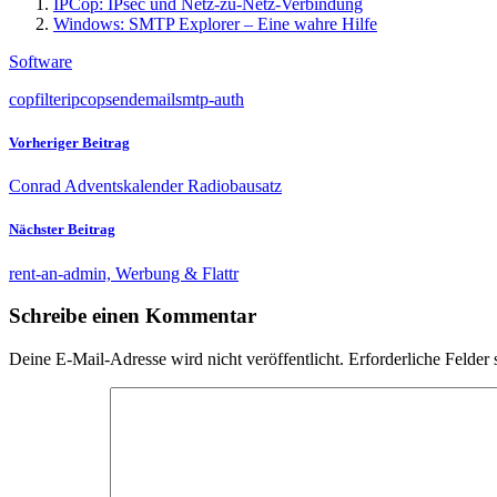
IPCop: IPsec und Netz-zu-Netz-Verbindung
Windows: SMTP Explorer – Eine wahre Hilfe
Software
copfilter
ipcop
sendemail
smtp-auth
Vorheriger Beitrag
Conrad Adventskalender Radiobausatz
Nächster Beitrag
rent-an-admin, Werbung & Flattr
Schreibe einen Kommentar
Deine E-Mail-Adresse wird nicht veröffentlicht.
Erforderliche Felder 