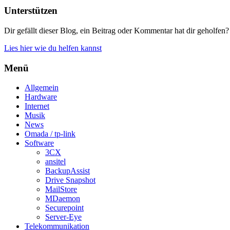
Unterstützen
Dir gefällt dieser Blog, ein Beitrag oder Kommentar hat dir geholfen?
Lies hier wie du helfen kannst
Menü
Allgemein
Hardware
Internet
Musik
News
Omada / tp-link
Software
3CX
ansitel
BackupAssist
Drive Snapshot
MailStore
MDaemon
Securepoint
Server-Eye
Telekommunikation