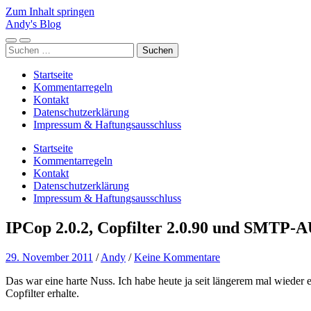
Zum Inhalt springen
Andy's Blog
Mobile-
Suchfeld
Suchen
Menü
ein-/ausblenden
nach:
ein-/ausblenden
Startseite
Kommentarregeln
Kontakt
Datenschutzerklärung
Impressum & Haftungsausschluss
Startseite
Kommentarregeln
Kontakt
Datenschutzerklärung
Impressum & Haftungsausschluss
IPCop 2.0.2, Copfilter 2.0.90 und SMTP
29. November 2011
/
Andy
/
Keine Kommentare
Das war eine harte Nuss. Ich habe heute ja seit längerem mal wieder e
Copfilter erhalte.