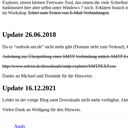
Explorer, einem kleinen Freeware-Tool, das einem die viele Schreib
funktioniert hier aber selbst unter Windows 7 noch. Erklären brauch 
im Workshop
Telnet zum Testen von E-Mail Verbindungen
.
Update 26.06.2018
Da es “outlook-net.de” nicht mehr gibt (Domain steht zum Verkauf), k
Anleitung zur Überprüfung einer SMTP Verbindung mittels SMTP Ex
http://www.solvist.de/downloads/smtp-explorer/SMTPEXP.exe
Danke an Michael und Dominik für die Hinweise.
Update 16.12.2021
Leider ist der vorige Blog samt Downloads nicht mehr verfügbar. Akt
Vielen Dank an Wolfgang für den Hinweis.
Andy