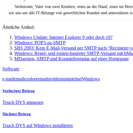
Verheiratet, Vater von zwei Kindern, eines an der Hand, eines im Her
wir uns um alle IT-Belange von gewerblichen Kunden und unterstützen zus
Ähnliche Artikel:
Windows Update: Internet Explorer 9 oder doch 10?
Windows: POP3-zu-SMTP
SBS 2003: Kein E-Mail-Versand per SMTP nach “Recipient+o
Windows: Regel- und routen-basierter SMTP-Versand mit hMai
MDaemon, SMTP und Kontaktformular auf einer Homepage
Software
e-mail
email
explorer
mail
problem
smtp
telnet
Windows
Vorheriger Beitrag
Touch DVS anpassen
Nächster Beitrag
Touch DVS auf Windows installieren