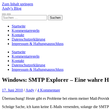
Zum Inhalt springen
Andy's Blog
Mobile-
Suchfeld
Suchen
Menü
ein-/ausblenden
nach:
ein-/ausblenden
Startseite
Kommentarregeln
Kontakt
Datenschutzerklärung
Impressum & Haftungsausschluss
Startseite
Kommentarregeln
Kontakt
Datenschutzerklärung
Impressum & Haftungsausschluss
Windows: SMTP Explorer – Eine wahre Hi
17. Juni 2010
/
Andy
/
4 Kommentare
Überraschung! Heute gibt es Probleme bei einem meiner Mail-Provide
Schräge Sache, ich kann keine E-Mails versenden, solange die SMTP