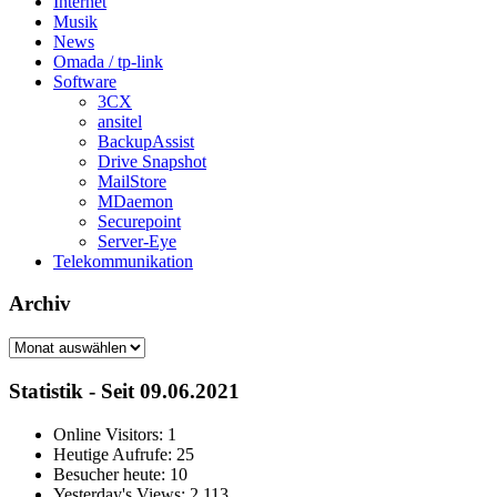
Internet
Musik
News
Omada / tp-link
Software
3CX
ansitel
BackupAssist
Drive Snapshot
MailStore
MDaemon
Securepoint
Server-Eye
Telekommunikation
Archiv
Archiv
Statistik - Seit 09.06.2021
Online Visitors:
1
Heutige Aufrufe:
25
Besucher heute:
10
Yesterday's Views:
2.113