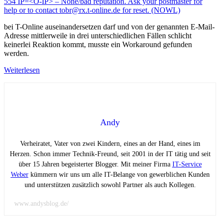
554 IP=<Ö-IP> – None/bad reputation. Ask your postmaster for
help or to contact tobr@rx.t-online.de for reset. (NOWL)
bei T-Online auseinandersetzen darf und von der genannten E-Mail-
Adresse mittlerweile in drei unterschiedlichen Fällen schlicht
keinerlei Reaktion kommt, musste ein Workaround gefunden
werden.
Weiterlesen
Andy
Verheiratet, Vater von zwei Kindern, eines an der Hand, eines im
Herzen. Schon immer Technik-Freund, seit 2001 in der IT tätig und seit
über 15 Jahren begeisterter Blogger. Mit meiner Firma
IT-Service
Weber
kümmern wir uns um alle IT-Belange von gewerblichen Kunden
und unterstützen zusätzlich sowohl Partner als auch Kollegen.
www.andysblog.de/