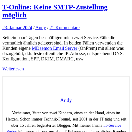
T-Online: Keine SMTP-Zustellung
möglich
23. Januar 2024
/
Andy
/
21 Kommentare
Seit ein paar Tagen beschäftigen mich zwei Service-Fälle die
vermutlich ähnlich gelagert sind. In beiden Fällen verwenden die
Kunden eigene
MDaemon Email Server
(OnPrem) mit allem was
dazugehört, d.h. feste öffentliche IP-Adresse, entsprechend DNS-
Konfiguration, SPF, DKIM, DMARC, usw.
Weiterlesen
Andy
Verheiratet, Vater von zwei Kindern, eines an der Hand, eines im
Herzen. Schon immer Technik-Freund, seit 2001 in der IT tätig und seit
über 15 Jahren begeisterter Blogger. Mit meiner Firma
IT-Service
Weber
kümmern wir uns um alle IT-Belange von gewerblichen Kunden