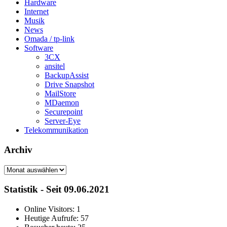
Hardware
Internet
Musik
News
Omada / tp-link
Software
3CX
ansitel
BackupAssist
Drive Snapshot
MailStore
MDaemon
Securepoint
Server-Eye
Telekommunikation
Archiv
Archiv
Statistik - Seit 09.06.2021
Online Visitors:
1
Heutige Aufrufe:
57