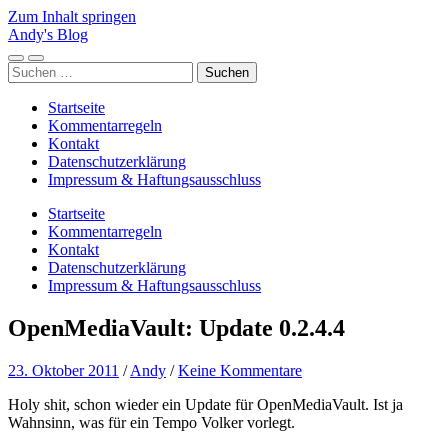
Zum Inhalt springen
Andy's Blog
Mobile-
Suchfeld
Suchen
Menü
ein-/ausblenden
nach:
ein-/ausblenden
Startseite
Kommentarregeln
Kontakt
Datenschutzerklärung
Impressum & Haftungsausschluss
Startseite
Kommentarregeln
Kontakt
Datenschutzerklärung
Impressum & Haftungsausschluss
OpenMediaVault: Update 0.2.4.4
23. Oktober 2011
/
Andy
/
Keine Kommentare
Holy shit, schon wieder ein Update für OpenMediaVault. Ist ja
Wahnsinn, was für ein Tempo Volker vorlegt.