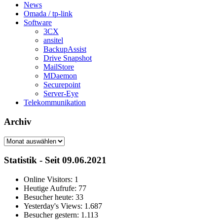
News
Omada / tp-link
Software
3CX
ansitel
BackupAssist
Drive Snapshot
MailStore
MDaemon
Securepoint
Server-Eye
Telekommunikation
Archiv
Archiv
Statistik - Seit 09.06.2021
Online Visitors:
1
Heutige Aufrufe:
77
Besucher heute:
33
Yesterday's Views:
1.687
Besucher gestern:
1.113