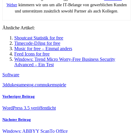
Weber
kümmern wir uns um alle IT-Belange von gewerblichen Kunden
und unterstützen zusätzlich sowohl Partner als auch Kollegen.
Ähnliche Artikel:
Shoutcast Statistik for free
Timecode-DJing for free
Music for free – Einmal anders
Feed Icons for free
Windows: Trend Micro Worry-Free Business Security
Advanced – Ein Test
Software
3d
duke
game
gog.com
nukem
spiele
Vorheriger Beitrag
WordPress 3.5 veröffentlicht
Nächster Beitrag
Windows: ABBYY ScanTo Office