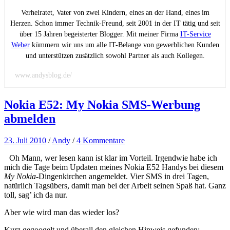
Verheiratet, Vater von zwei Kindern, eines an der Hand, eines im
Herzen. Schon immer Technik-Freund, seit 2001 in der IT tätig und seit
über 15 Jahren begeisterter Blogger. Mit meiner Firma
IT-Service
Weber
kümmern wir uns um alle IT-Belange von gewerblichen Kunden
und unterstützen zusätzlich sowohl Partner als auch Kollegen.
www.andysblog.de/
Nokia E52: My Nokia SMS-Werbung
abmelden
23. Juli 2010
/
Andy
/
4 Kommentare
Oh Mann, wer lesen kann ist klar im Vorteil. Irgendwie habe ich
mich die Tage beim Updaten meines Nokia E52 Handys bei diesem
My Nokia
-Dingenkirchen angemeldet. Vier SMS in drei Tagen,
natürlich Tagsübers, damit man bei der Arbeit seinen Spaß hat. Ganz
toll, sag’ ich da nur.
Aber wie wird man das wieder los?
Kurz gegoogelt und überall den gleichen Hinweis gefunden: