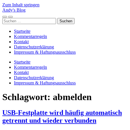
Zum Inhalt springen
Andy's Blog
Mobile-
Suchfeld
Suchen
Menü
ein-/ausblenden
nach:
ein-/ausblenden
Startseite
Kommentarregeln
Kontakt
Datenschutzerklärung
Impressum & Haftungsausschluss
Startseite
Kommentarregeln
Kontakt
Datenschutzerklärung
Impressum & Haftungsausschluss
Schlagwort:
abmelden
USB-Festplatte wird häufig automatisch
getrennt und wieder verbunden