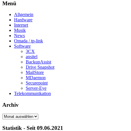
Menü
Allgemein
Hardware
Internet
Musik
News
Omada / tp-link
Software
3CX
ansitel
BackupAssist
Drive Snapshot
MailStore
MDaemon
Securepoint
Server-Eye
Telekommunikation
Archiv
Archiv
Statistik - Seit 09.06.2021