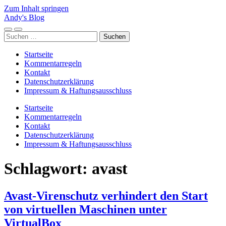
Zum Inhalt springen
Andy's Blog
Mobile-
Suchfeld
Suchen
Menü
ein-/ausblenden
nach:
ein-/ausblenden
Startseite
Kommentarregeln
Kontakt
Datenschutzerklärung
Impressum & Haftungsausschluss
Startseite
Kommentarregeln
Kontakt
Datenschutzerklärung
Impressum & Haftungsausschluss
Schlagwort:
avast
Avast-Virenschutz verhindert den Start
von virtuellen Maschinen unter
VirtualBox