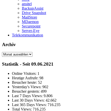
ansitel
BackupAssist
Drive Snapshot
MailStore
MDaemon
Securepoint
Server-Eye
Telekommunikation
Archiv
Archiv
Statistik - Seit 09.06.2021
Online Visitors:
1
Heutige Aufrufe:
98
Besucher heute:
52
Yesterday's Views:
902
Besucher gestern:
499
Last 7 Days Views:
9.806
Last 30 Days Views:
42.662
Last 365 Days Views:
716.235
Total Views:
716.235