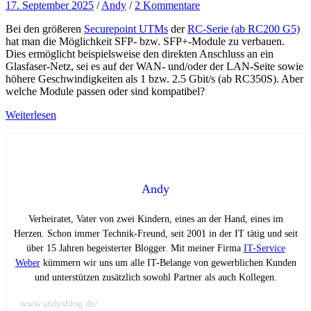
17. September 2025
/
Andy
/
2 Kommentare
Bei den größeren
Securepoint UTMs
der
RC-Serie (ab RC200 G5)
hat man die Möglichkeit SFP- bzw. SFP+-Module zu verbauen.
Dies ermöglicht beispielsweise den direkten Anschluss an ein
Glasfaser-Netz, sei es auf der WAN- und/oder der LAN-Seite sowie
höhere Geschwindigkeiten als 1 bzw. 2.5 Gbit/s (ab RC350S). Aber
welche Module passen oder sind kompatibel?
Weiterlesen
Andy
Verheiratet, Vater von zwei Kindern, eines an der Hand, eines im
Herzen. Schon immer Technik-Freund, seit 2001 in der IT tätig und seit
über 15 Jahren begeisterter Blogger. Mit meiner Firma
IT-Service
Weber
kümmern wir uns um alle IT-Belange von gewerblichen Kunden
und unterstützen zusätzlich sowohl Partner als auch Kollegen.
www.andysblog.de/