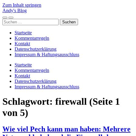
Zum Inhalt springen
Andy's Blog
Mobile-
Suchfeld
Suchen
Menü
ein-/ausblenden
nach:
ein-/ausblenden
Startseite
Kommentarregeln
Kontakt
Datenschutzerklärung
Impressum & Haftungsausschluss
Startseite
Kommentarregeln
Kontakt
Datenschutzerklärung
Impressum & Haftungsausschluss
Schlagwort:
firewall
(Seite 1
von 5)
Wie viel Pech kann man haben: Mehrere