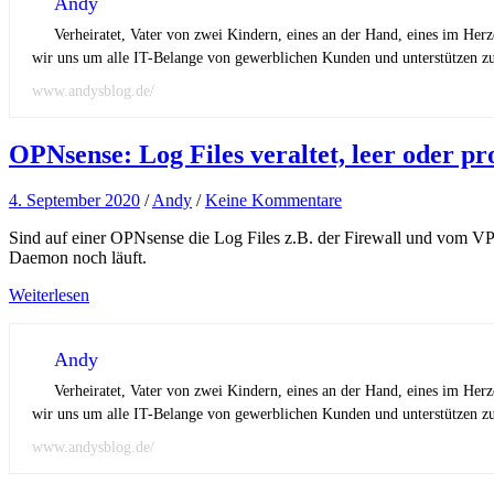
Andy
Verheiratet, Vater von zwei Kindern, eines an der Hand, eines im Her
wir uns um alle IT-Belange von gewerblichen Kunden und unterstützen zus
www.andysblog.de/
OPNsense: Log Files veraltet, leer oder pr
4. September 2020
/
Andy
/
Keine Kommentare
Sind auf einer OPNsense die Log Files z.B. der Firewall und vom VPN v
Daemon noch läuft.
Weiterlesen
Andy
Verheiratet, Vater von zwei Kindern, eines an der Hand, eines im Her
wir uns um alle IT-Belange von gewerblichen Kunden und unterstützen zus
www.andysblog.de/