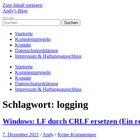
Zum Inhalt springen
Andy's Blog
Mobile-
Suchfeld
Suchen
Menü
ein-/ausblenden
nach:
ein-/ausblenden
Startseite
Kommentarregeln
Kontakt
Datenschutzerklärung
Impressum & Haftungsausschluss
Startseite
Kommentarregeln
Kontakt
Datenschutzerklärung
Impressum & Haftungsausschluss
Schlagwort:
logging
Windows: LF durch CRLF ersetzen (Ein res
7. Dezember 2021
/
Andy
/
Keine Kommentare