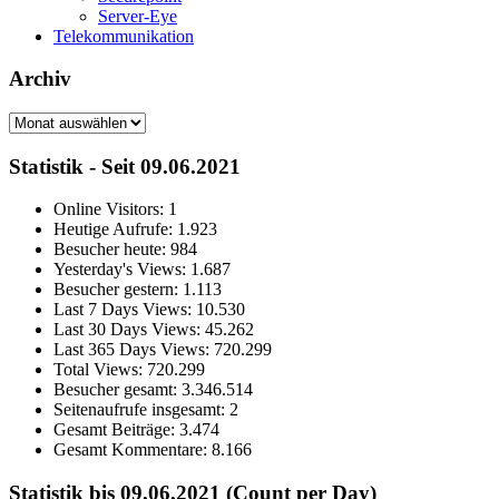
Server-Eye
Telekommunikation
Archiv
Archiv
Statistik - Seit 09.06.2021
Online Visitors:
1
Heutige Aufrufe:
1.923
Besucher heute:
984
Yesterday's Views:
1.687
Besucher gestern:
1.113
Last 7 Days Views:
10.530
Last 30 Days Views:
45.262
Last 365 Days Views:
720.299
Total Views:
720.299
Besucher gesamt:
3.346.514
Seitenaufrufe insgesamt:
2
Gesamt Beiträge:
3.474
Gesamt Kommentare:
8.166
Statistik bis 09.06.2021 (Count per Day)