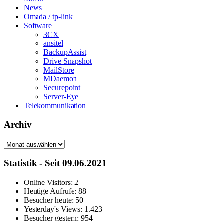
News
Omada / tp-link
Software
3CX
ansitel
BackupAssist
Drive Snapshot
MailStore
MDaemon
Securepoint
Server-Eye
Telekommunikation
Archiv
Archiv
Statistik - Seit 09.06.2021
Online Visitors:
2
Heutige Aufrufe:
88
Besucher heute:
50
Yesterday's Views:
1.423
Besucher gestern:
954