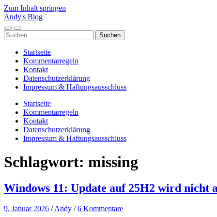
Zum Inhalt springen
Andy's Blog
Mobile-
Suchfeld
Suchen
Menü
ein-/ausblenden
nach:
ein-/ausblenden
Startseite
Kommentarregeln
Kontakt
Datenschutzerklärung
Impressum & Haftungsausschluss
Startseite
Kommentarregeln
Kontakt
Datenschutzerklärung
Impressum & Haftungsausschluss
Schlagwort:
missing
Windows 11: Update auf 25H2 wird nicht 
9. Januar 2026
/
Andy
/
6 Kommentare