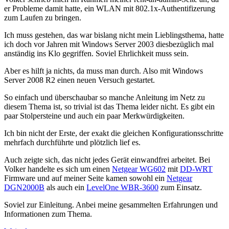
er Probleme damit hatte, ein WLAN mit 802.1x-Authentifizerung
zum Laufen zu bringen.
Ich muss gestehen, das war bislang nicht mein Lieblingsthema, hatte
ich doch vor Jahren mit Windows Server 2003 diesbezüglich mal
anständig ins Klo gegriffen. Soviel Ehrlichkeit muss sein.
Aber es hilft ja nichts, da muss man durch. Also mit Windows
Server 2008 R2 einen neuen Versuch gestartet.
So einfach und überschaubar so manche Anleitung im Netz zu
diesem Thema ist, so trivial ist das Thema leider nicht. Es gibt ein
paar Stolpersteine und auch ein paar Merkwürdigkeiten.
Ich bin nicht der Erste, der exakt die gleichen Konfigurationsschritte
mehrfach durchführte und plötzlich lief es.
Auch zeigte sich, das nicht jedes Gerät einwandfrei arbeitet. Bei
Volker handelte es sich um einen
Netgear WG602
mit
DD-WRT
Firmware und auf meiner Seite kamen sowohl ein
Netgear
DGN2000B
als auch ein
LevelOne WBR-3600
zum Einsatz.
Soviel zur Einleitung. Anbei meine gesammelten Erfahrungen und
Informationen zum Thema.