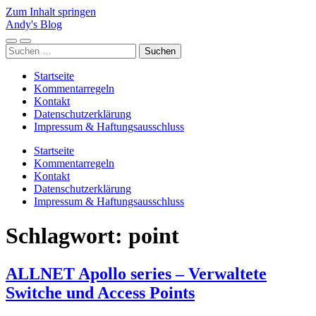
Zum Inhalt springen
Andy's Blog
Mobile-
Suchfeld
Suchen
Menü
ein-/ausblenden
nach:
ein-/ausblenden
Startseite
Kommentarregeln
Kontakt
Datenschutzerklärung
Impressum & Haftungsausschluss
Startseite
Kommentarregeln
Kontakt
Datenschutzerklärung
Impressum & Haftungsausschluss
Schlagwort:
point
ALLNET Apollo series – Verwaltete
Switche und Access Points