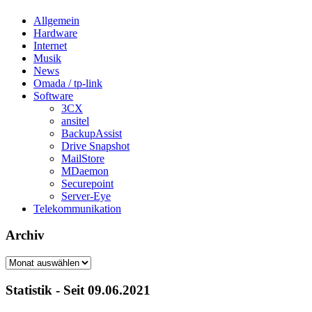
Allgemein
Hardware
Internet
Musik
News
Omada / tp-link
Software
3CX
ansitel
BackupAssist
Drive Snapshot
MailStore
MDaemon
Securepoint
Server-Eye
Telekommunikation
Archiv
Archiv
Statistik - Seit 09.06.2021