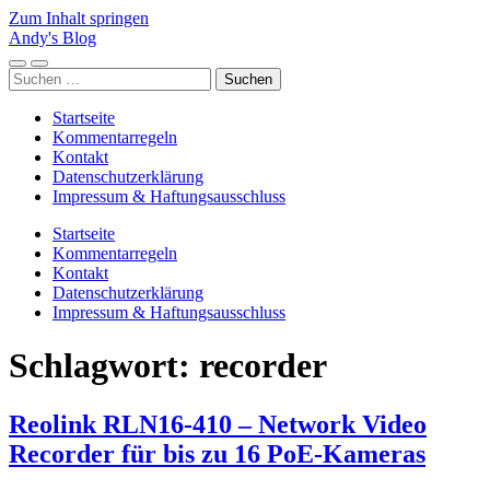
Zum Inhalt springen
Andy's Blog
Mobile-
Suchfeld
Suchen
Menü
ein-/ausblenden
nach:
ein-/ausblenden
Startseite
Kommentarregeln
Kontakt
Datenschutzerklärung
Impressum & Haftungsausschluss
Startseite
Kommentarregeln
Kontakt
Datenschutzerklärung
Impressum & Haftungsausschluss
Schlagwort:
recorder
Reolink RLN16-410 – Network Video
Recorder für bis zu 16 PoE-Kameras