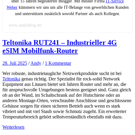
über 15 Jahren begeisterter Blogger. Mit meiner Firma
IT-Service
Weber
kümmern wir uns um alle IT-Belange von gewerblichen Kunden
und unterstützen zusätzlich sowohl Partner als auch Kollegen.
www.andysblog.de/
Teltonika RUT241 – Industrieller 4G
eSIM Mobilfunk-Router
28. Juli 2025
/
Andy
/
1 Kommentar
Wer robuste, industrietaugliche Netzwerkprodukte sucht ist bei
Teltonika
genau richtig. Der Spezialist für rock-solid Network
Equipment aus Litauen bietet seit Jahren Router und mehr an, die
für anspruchsvolle Umgebungen bestens geeignet sind. Ganz gleich
ob an der Wand, im Schaltschrank auf der Hutschiene oder an
anderen Montage-Orten, verschraubte Anschlüsse und geschlossene
Gehäuse sorgen für einen sicheren Betrieb auch wenn es stark
vibriert und mit viel Staub sowie Schmutz zugeht. Ein erweiterter
Temperaturbereich gehört selbstverständlich ebenfalls mit dazu.
Weiterlesen