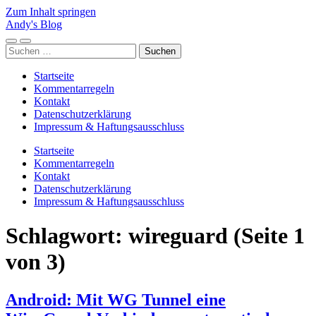
Zum Inhalt springen
Andy's Blog
Mobile-
Suchfeld
Suchen
Menü
ein-/ausblenden
nach:
ein-/ausblenden
Startseite
Kommentarregeln
Kontakt
Datenschutzerklärung
Impressum & Haftungsausschluss
Startseite
Kommentarregeln
Kontakt
Datenschutzerklärung
Impressum & Haftungsausschluss
Schlagwort:
wireguard
(Seite 1
von 3)
Android: Mit WG Tunnel eine