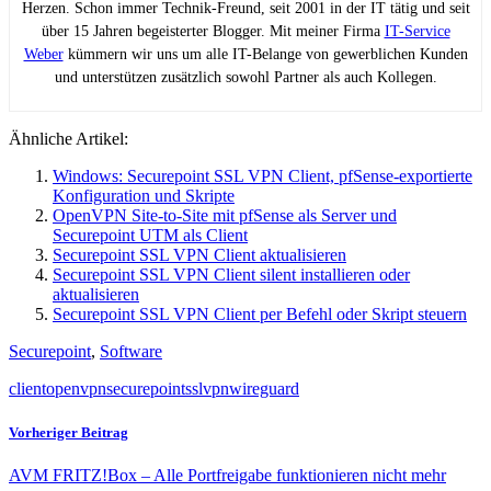
Herzen. Schon immer Technik-Freund, seit 2001 in der IT tätig und seit
über 15 Jahren begeisterter Blogger. Mit meiner Firma
IT-Service
Weber
kümmern wir uns um alle IT-Belange von gewerblichen Kunden
und unterstützen zusätzlich sowohl Partner als auch Kollegen.
Ähnliche Artikel:
Windows: Securepoint SSL VPN Client, pfSense-exportierte
Konfiguration und Skripte
OpenVPN Site-to-Site mit pfSense als Server und
Securepoint UTM als Client
Securepoint SSL VPN Client aktualisieren
Securepoint SSL VPN Client silent installieren oder
aktualisieren
Securepoint SSL VPN Client per Befehl oder Skript steuern
Securepoint
,
Software
client
openvpn
securepoint
ssl
vpn
wireguard
Vorheriger Beitrag
AVM FRITZ!Box – Alle Portfreigabe funktionieren nicht mehr