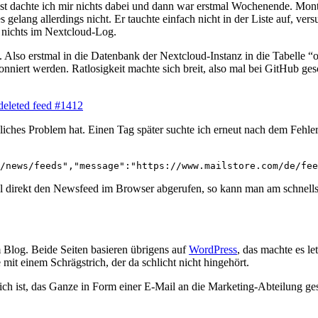
st dachte ich mir nichts dabei und dann war erstmal Wochenende. Mon
 gelang allerdings nicht. Er tauchte einfach nicht in der Liste auf, ve
 nichts im Nextcloud-Log.
 Also erstmal in die Datenbank der Nextcloud-Instanz in die Tabelle 
nniert werden. Ratlosigkeit machte sich breit, also mal bei GitHub ge
-deleted feed #1412
liches Problem hat. Einen Tag später suchte ich erneut nach dem Fehle
/news/feeds","message":"https://www.mailstore.com/de/fee
direkt den Newsfeed im Browser abgerufen, so kann man am schnellste
Blog. Beide Seiten basieren übrigens auf
WordPress
, das machte es le
it einem Schrägstrich, der da schlicht nicht hingehört.
ch ist, das Ganze in Form einer E-Mail an die Marketing-Abteilung gesc