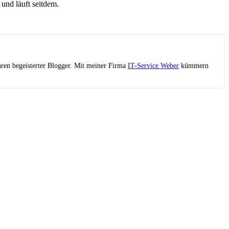
und läuft seitdem.
ahren begeisterter Blogger. Mit meiner Firma
IT-Service Weber
kümmern