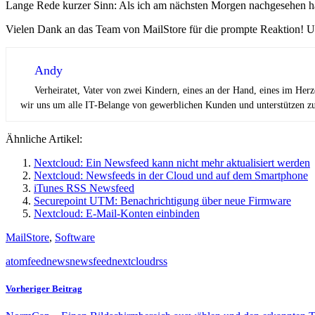
Lange Rede kurzer Sinn: Als ich am nächsten Morgen nachgesehen habe
Vielen Dank an das Team von MailStore für die prompte Reaktion! Un
Andy
Verheiratet, Vater von zwei Kindern, eines an der Hand, eines im Her
wir uns um alle IT-Belange von gewerblichen Kunden und unterstützen zus
Ähnliche Artikel:
Nextcloud: Ein Newsfeed kann nicht mehr aktualisiert werden
Nextcloud: Newsfeeds in der Cloud und auf dem Smartphone
iTunes RSS Newsfeed
Securepoint UTM: Benachrichtigung über neue Firmware
Nextcloud: E-Mail-Konten einbinden
MailStore
,
Software
atom
feed
news
newsfeed
nextcloud
rss
Vorheriger Beitrag