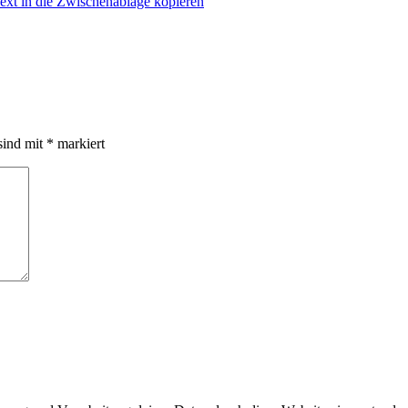
xt in die Zwischenablage kopieren
sind mit
*
markiert