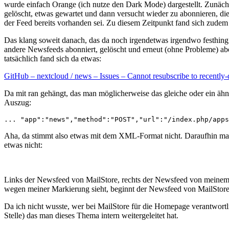
wurde einfach Orange (ich nutze den Dark Mode) dargestellt. Zunäch
gelöscht, etwas gewartet und dann versucht wieder zu abonnieren, dies
der Feed bereits vorhanden sei. Zu diesem Zeitpunkt fand sich zudem
Das klang soweit danach, das da noch irgendetwas irgendwo festhing.
andere Newsfeeds abonniert, gelöscht und erneut (ohne Probleme) abo
tatsächlich fand sich da etwas:
GitHub – nextcloud / news – Issues – Cannot resubscribe to recently
Da mit ran gehängt, das man möglicherweise das gleiche oder ein ähn
Auszug:
... "app":"news","method":"POST","url":"/index.php/apps
Aha, da stimmt also etwas mit dem XML-Format nicht. Daraufhin mal 
etwas nicht:
Links der Newsfeed von MailStore, rechts der Newsfeed von meinem 
wegen meiner Markierung sieht, beginnt der Newsfeed von MailStore m
Da ich nicht wusste, wer bei MailStore für die Homepage verantwortli
Stelle) das man dieses Thema intern weitergeleitet hat.