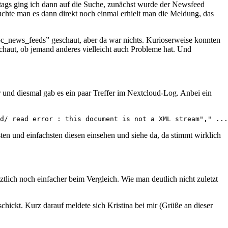
tags ging ich dann auf die Suche, zunächst wurde der Newsfeed
rsuchte man es dann direkt noch einmal erhielt man die Meldung, das
“oc_news_feeds” geschaut, aber da war nichts. Kurioserweise konnten
schaut, ob jemand anderes vielleicht auch Probleme hat. Und
r und diesmal gab es ein paar Treffer im Nextcloud-Log. Anbei ein
d/ read error : this document is not a XML stream"," ...
n und einfachsten diesen einsehen und siehe da, da stimmt wirklich
tztlich noch einfacher beim Vergleich. Wie man deutlich nicht zuletzt
hickt. Kurz darauf meldete sich Kristina bei mir (Grüße an dieser