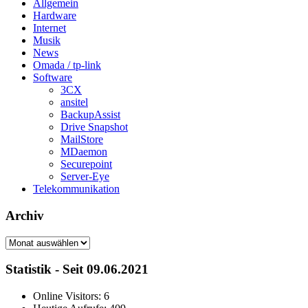
Allgemein
Hardware
Internet
Musik
News
Omada / tp-link
Software
3CX
ansitel
BackupAssist
Drive Snapshot
MailStore
MDaemon
Securepoint
Server-Eye
Telekommunikation
Archiv
Archiv
Statistik - Seit 09.06.2021
Online Visitors:
6