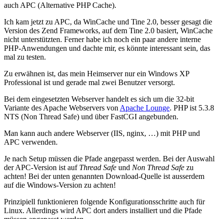
auch APC (Alternative PHP Cache).
Ich kam jetzt zu APC, da WinCache und Tine 2.0, besser gesagt die
Version des Zend Frameworks, auf dem Tine 2.0 basiert, WinCache
nicht unterstützten. Ferner habe ich noch ein paar andere interne
PHP-Anwendungen und dachte mir, es könnte interessant sein, das
mal zu testen.
Zu erwähnen ist, das mein Heimserver nur ein Windows XP
Professional ist und gerade mal zwei Benutzer versorgt.
Bei dem eingesetzten Webserver handelt es sich um die 32-bit
Variante des Apache Webservers von
Apache Lounge
. PHP ist 5.3.8
NTS (Non Thread Safe) und über FastCGI angebunden.
Man kann auch andere Webserver (IIS, nginx, …) mit PHP und
APC verwenden.
Je nach Setup müssen die Pfade angepasst werden. Bei der Auswahl
der APC-Version ist auf
Thread Safe
und
Non Thread Safe
zu
achten! Bei der unten genannten Download-Quelle ist ausserdem
auf die Windows-Version zu achten!
Prinzipiell funktionieren folgende Konfigurationsschritte auch für
Linux. Allerdings wird APC dort anders installiert und die Pfade