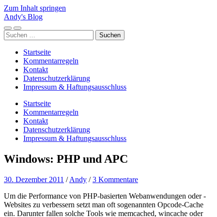
Zum Inhalt springen
Andy's Blog
Mobile-
Suchfeld
Suchen
Menü
ein-/ausblenden
nach:
ein-/ausblenden
Startseite
Kommentarregeln
Kontakt
Datenschutzerklärung
Impressum & Haftungsausschluss
Startseite
Kommentarregeln
Kontakt
Datenschutzerklärung
Impressum & Haftungsausschluss
Windows: PHP und APC
30. Dezember 2011
/
Andy
/
3 Kommentare
Um die Performance von PHP-basierten Webanwendungen oder -
Websites zu verbessern setzt man oft sogenannten Opcode-Cache
ein. Darunter fallen solche Tools wie memcached, wincache oder