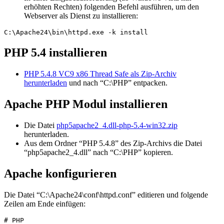
erhöhten Rechten) folgenden Befehl ausführen, um den
Webserver als Dienst zu installieren:
C:\Apache24\bin\httpd.exe -k install
PHP 5.4 installieren
PHP 5.4.8 VC9 x86 Thread Safe als Zip-Archiv
herunterladen
und nach “C:\PHP” entpacken.
Apache PHP Modul installieren
Die Datei
php5apache2_4.dll-php-5.4-win32.zip
herunterladen.
Aus dem Ordner “PHP 5.4.8” des Zip-Archivs die Datei
“php5apache2_4.dll” nach “C:\PHP” kopieren.
Apache konfigurieren
Die Datei “C:\Apache24\conf\httpd.conf” editieren und folgende
Zeilen am Ende einfügen:
# PHP
