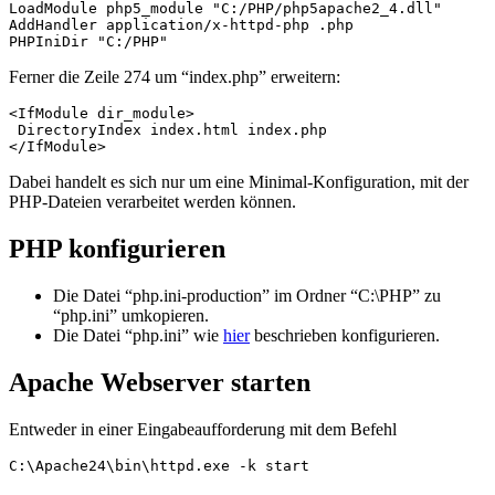
LoadModule php5_module "C:/PHP/php5apache2_4.dll"

AddHandler application/x-httpd-php .php

PHPIniDir "C:/PHP"
Ferner die Zeile 274 um “index.php” erweitern:
<IfModule dir_module>

 DirectoryIndex index.html index.php

</IfModule>
Dabei handelt es sich nur um eine Minimal-Konfiguration, mit der
PHP-Dateien verarbeitet werden können.
PHP konfigurieren
Die Datei “php.ini-production” im Ordner “C:\PHP” zu
“php.ini” umkopieren.
Die Datei “php.ini” wie
hier
beschrieben konfigurieren.
Apache Webserver starten
Entweder in einer Eingabeaufforderung mit dem Befehl
C:\Apache24\bin\httpd.exe -k start