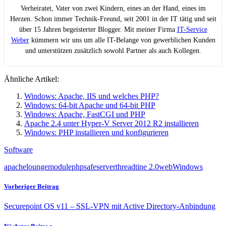
Verheiratet, Vater von zwei Kindern, eines an der Hand, eines im
Herzen. Schon immer Technik-Freund, seit 2001 in der IT tätig und seit
über 15 Jahren begeisterter Blogger. Mit meiner Firma
IT-Service
Weber
kümmern wir uns um alle IT-Belange von gewerblichen Kunden
und unterstützen zusätzlich sowohl Partner als auch Kollegen.
Ähnliche Artikel:
Windows: Apache, IIS und welches PHP?
Windows: 64-bit Apache und 64-bit PHP
Windows: Apache, FastCGI und PHP
Apache 2.4 unter Hyper-V Server 2012 R2 installieren
Windows: PHP installieren und konfigurieren
Software
apache
lounge
module
php
safe
server
thread
tine 2.0
web
Windows
Vorheriger Beitrag
Securepoint OS v11 – SSL-VPN mit Active Directory-Anbindung