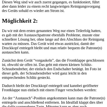
Diesen Weg sind wir auch zuerst gegangen, es funktioniert, führt
aber dann leider zu einem recht langwierigen Reinigungsvorgang
des Geräts sobald es wieder am Strom ist.
Möglichkeit 2:
Da wir mit dem ersten genannten Weg nur einen Teilerfolg hatten,
es gab mit der Austauschpatrone ebenfalls Probleme, musste eine
schnellere Lösung her, ohne lange auf den Abschluss der Reinigung
warten zu müssen. Das Gerät wird etwas austrickst, damit der
Druckkopf entriegelt bleibt und man relativ bequem die Patrone(n)
austauschen kann.
Zunächst dem Gerät “vorgaukeln”, das die Frontklappe geschlossen
ist, obwohl sie offen ist. Das geht mit einem kleinen Schlitz-
Schraubendreher, der einfach den Endschalter betätigt. Im Foto ist
dieser gelb, der Schraubendreher wird ganz leicht in den
entsprechenden Schlitz gesteckt.
Dadurch bleibt der Druckkopf entriegelt und kannbei geöffneter
Frontklappe nun einfach mit einem Finger verschoben werden:
An der “Austausch”-Position angekommen kann man die Patrone(n)
entriegeln und anschließend entfernen. Im Idealfall klappt dies über
die dafür vorgesehene Taste. Mitunter kann es aber auch