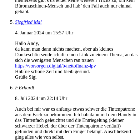
meinerseits gibt’s da leider keine weiteren Tricks zu, bin kein
Büromaschinen-Mensch und hab’ den Fall auch nur einmal
gehabt.
Siegfried Mai
4. Januar 2024 um 15:57 Uhr
Hallo Andy,
da kann man dann nichts machen, aber als kleines
Dankeschön sende ich dir einen Link zu einem Thema, an das
sich die wenigsten Menschen ran trauen
https://vorsorgen.digital/b/nettofinanz-lpv
Hab`ne schöne Zeit und bleib gesund.
Grüße Sigi
F.Erhardt
8. Juli 2024 um 22:14 Uhr
Auch bei mir war es anfangs etwas schwer die Tintenpatrone
aus dem Fach zu bekommen. Ich hab dann mit dem Handy in
das Tintenfach geleuchtet und die Entriegelung (kleiner
schwarzer Hebel, der über der Tintenpatrone verläuft)
gefunden und direkt mit dem Finger betätigt. Anschließend
ging alles wie von selbst.