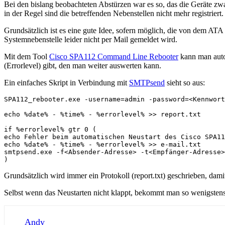
Bei den bislang beobachteten Abstürzen war es so, das die Geräte zw
in der Regel sind die betreffenden Nebenstellen nicht mehr registriert.
Grundsätzlich ist es eine gute Idee, sofern möglich, die von dem AT
Systemnebenstelle leider nicht per Mail gemeldet wird.
Mit dem Tool
Cisco SPA112 Command Line Rebooter
kann man auto
(Errorlevel) gibt, den man weiter auswerten kann.
Ein einfaches Skript in Verbindung mit
SMTPsend
sieht so aus:
SPA112_rebooter.exe -username=admin -password=<Kennwort
echo %date% - %time% - %errorlevel% >> report.txt

if %errorlevel% gtr 0 (

echo Fehler beim automatischen Neustart des Cisco SPA11
echo %date% - %time% - %errorlevel% >> e-mail.txt

smtpsend.exe -f<Absender-Adresse> -t<Empfänger-Adresse>
)
Grundsätzlich wird immer ein Protokoll (report.txt) geschrieben, dami
Selbst wenn das Neustarten nicht klappt, bekommt man so wenigstens
Andy