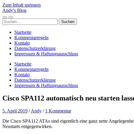
Zum Inhalt springen
Andy's Blog
Mobile-
Suchfeld
Suchen
Menü
ein-/ausblenden
nach:
ein-/ausblenden
Startseite
Kommentarregeln
Kontakt
Datenschutzerklärung
Impressum & Haftungsausschluss
Startseite
Kommentarregeln
Kontakt
Datenschutzerklärung
Impressum & Haftungsausschluss
Cisco SPA112 automatisch neu starten lass
5. April 2019
/
Andy
/
1 Kommentar
Die Cisco SPA112 ATAs sind eigentlich eine ganz nette Angelegenhe
Neustarts entgegenwirken.