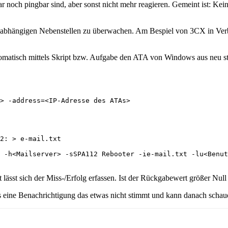
ar noch pingbar sind, aber sonst nicht mehr reagieren. Gemeint ist: K
A abhängigen Nebenstellen zu überwachen. Am Bespiel von 3CX in Verbi
matisch mittels Skript bzw. Aufgabe den ATA von Windows aus neu sta
> -address=<IP-Adresse des ATAs>

2: > e-mail.txt

 -h<Mailserver> -sSPA112 Rebooter -ie-mail.txt -lu<Benut
t lässt sich der Miss-/Erfolg erfassen. Ist der Rückgabewert größer Null
 eine Benachrichtigung das etwas nicht stimmt und kann danach schau