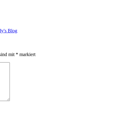
y's Blog
sind mit
*
markiert