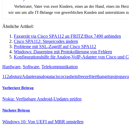
Verheiratet, Vater von zwei Kindern, eines an der Hand, eines im Her
wir uns um alle IT-Belange von gewerblichen Kunden und unterstützen zus
Ähnliche Artikel:
Faxgerät via Cisco SPA112 an FRITZ!Box 7490 anbinden
Cisco SPA112: Steuercodes ändern
Probleme mit SSL-Zugriff auf Cisco SPA112
Windows: Dauerping mit Protokollierung von Fehlern
Konfigurationshilfe für Analog-VoIP-Adapter von Cisco und C
Hardware
,
Software
,
Telekommunikation
112
absturz
Adapter
analog
ata
cisco
crash
ein
freeze
friert
hang
rtsp
sip
spa
vo
Vorheriger Beitrag
Nokia: Verfügbare Android-Updates prüfen
Nächster Beitrag
Windows 10: Von UEFI auf MBR umstellen