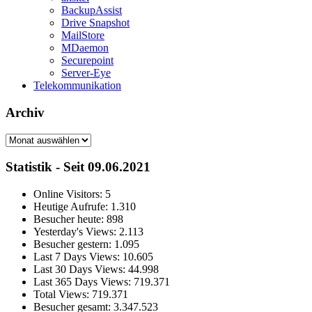
BackupAssist
Drive Snapshot
MailStore
MDaemon
Securepoint
Server-Eye
Telekommunikation
Archiv
Archiv
Statistik - Seit 09.06.2021
Online Visitors:
5
Heutige Aufrufe:
1.310
Besucher heute:
898
Yesterday's Views:
2.113
Besucher gestern:
1.095
Last 7 Days Views:
10.605
Last 30 Days Views:
44.998
Last 365 Days Views:
719.371
Total Views:
719.371
Besucher gesamt:
3.347.523