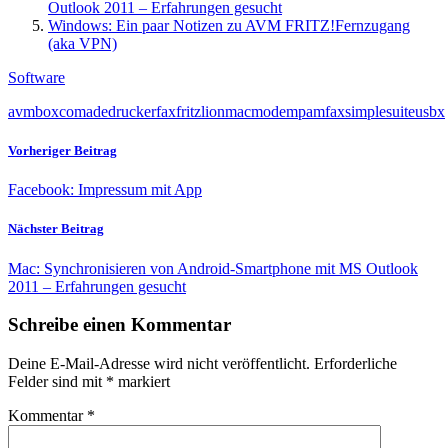
Outlook 2011 – Erfahrungen gesucht
Windows: Ein paar Notizen zu AVM FRITZ!Fernzugang
(aka VPN)
Software
avm
box
coma
de
drucker
fax
fritz
lion
mac
modem
pamfax
simple
suite
usb
x
Vorheriger Beitrag
Facebook: Impressum mit App
Nächster Beitrag
Mac: Synchronisieren von Android-Smartphone mit MS Outlook
2011 – Erfahrungen gesucht
Schreibe einen Kommentar
Deine E-Mail-Adresse wird nicht veröffentlicht.
Erforderliche
Felder sind mit
*
markiert
Kommentar
*