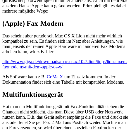
(juristischer) Notwendigkeit mitunter anders aus. Auch mit dem Mac
aus dem Hause Apple kann gefaxt werden. Prinzipiell gibt es dabei
mehrere mögliche Wege:
(Apple) Fax-Modem
Das scheint aber gerade seit Mac OS X Lion nicht mehr wirklich
kompatibel zu sein. Es finden sich im Netz aber Anleitungen, wie
man jenseits der reinen Apple-Hardware mit anderen Fax-Modems
arbeiten kann, wie z.B. hier:
http://www.giga.de/downloads/mac-os-x-10-7-lion/tipps/lion-faxen-
faxmodems-mit-dem-apple-os-x/
Als Software kann z.B.
CoMa X
um Einsatz kommen. In der
Dokumentation findet sich eine Tabelle mit kompatiblen Modems.
Multifunktionsgerät
Hat man ein Multifunktionsgerät mit Fax-Funktionalität stehen die
Chancen nicht schlecht, das man Diese über USB oder Netzwerk
nutzen kann. D.h. das Gerät selbst empfängt die Faxe und druckt sie
aus oder leitet Sie per Fax-2-Mail ans Postfach weiter. Möchte man
ein Fax versenden, so wird über einen speziellen Faxdrucker der