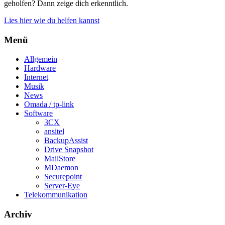
geholfen? Dann zeige dich erkenntlich.
Lies hier wie du helfen kannst
Menü
Allgemein
Hardware
Internet
Musik
News
Omada / tp-link
Software
3CX
ansitel
BackupAssist
Drive Snapshot
MailStore
MDaemon
Securepoint
Server-Eye
Telekommunikation
Archiv