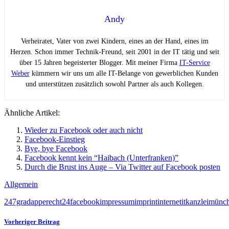
Andy
Verheiratet, Vater von zwei Kindern, eines an der Hand, eines im
Herzen. Schon immer Technik-Freund, seit 2001 in der IT tätig und seit
über 15 Jahren begeisterter Blogger. Mit meiner Firma
IT-Service
Weber
kümmern wir uns um alle IT-Belange von gewerblichen Kunden
und unterstützen zusätzlich sowohl Partner als auch Kollegen.
Ähnliche Artikel:
Wieder zu Facebook oder auch nicht
Facebook-Einstieg
Bye, bye Facebook
Facebook kennt kein “Haibach (Unterfranken)”
Durch die Brust ins Auge – Via Twitter auf Facebook posten
Allgemein
247grad
app
erecht24
facebook
impressum
imprint
internet
it
kanzlei
münc
Vorheriger Beitrag