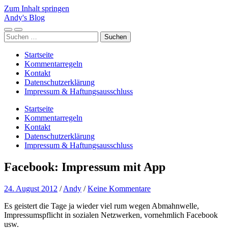
Zum Inhalt springen
Andy's Blog
Mobile-
Suchfeld
Suchen
Menü
ein-/ausblenden
nach:
ein-/ausblenden
Startseite
Kommentarregeln
Kontakt
Datenschutzerklärung
Impressum & Haftungsausschluss
Startseite
Kommentarregeln
Kontakt
Datenschutzerklärung
Impressum & Haftungsausschluss
Facebook: Impressum mit App
24. August 2012
/
Andy
/
Keine Kommentare
Es geistert die Tage ja wieder viel rum wegen Abmahnwelle,
Impressumspflicht in sozialen Netzwerken, vornehmlich Facebook
usw.