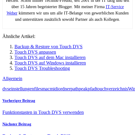
Herzen. Schon immer Technik-Freund, seit 2001 in der IT tätig und seit
über 15 Jahren begeisterter Blogger. Mit meiner Firma
IT-Service
Weber
kümmern wir uns um alle IT-Belange von gewerblichen Kunden
und unterstützen zusätzlich sowohl Partner als auch Kollegen.
Ähnliche Artikel:
Backup & Restore von Touch DVS
Touch DVS anpassen
Touch DVS auf dem Mac installieren
Touch DVS auf Windows installieren
Touch DVS Troubleshooting
Allgemein
dvs
einstellungen
files
mac
midi
ordner
path
peak
pfad
touch
verzeichnis
Wi
Vorheriger Beitrag
Funktionstasten in Touch DVS verwenden
Nächster Beitrag