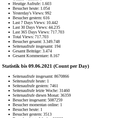
Heutige Aufrufe:
1.603
Besucher heute:
1.054
Yesterday's Views:
992
Besucher gestern:
616
Last 7 Days Views:
10.442
Last 30 Days Views:
44.235
Last 365 Days Views:
717.703
Total Views:
717.703
Besucher gesamt:
3.349.748
Seitenaufrufe insgesamt:
194
Gesamt Beiträge:
3.474
Gesamt Kommentare:
8.167
Statistik bis 09.06.2021 (Count per Day)
Seitenaufrufe insgesamt: 8670866
Seitenaufrufe heute: 1
Seitenaufrufe gestern: 7461
Seitenaufrufe letzte Woche: 31460
Seitenaufrufe diesen Monat: 36359
Besucher insgesamt: 5087259
Besucher momentan online: 1
Besucher heute: 1
Besucher gestern: 3513