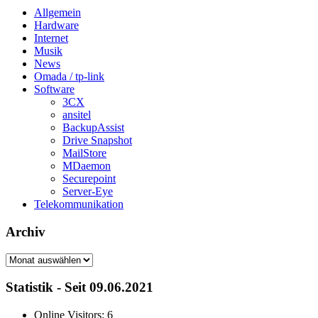
Allgemein
Hardware
Internet
Musik
News
Omada / tp-link
Software
3CX
ansitel
BackupAssist
Drive Snapshot
MailStore
MDaemon
Securepoint
Server-Eye
Telekommunikation
Archiv
Archiv
Statistik - Seit 09.06.2021
Online Visitors:
6