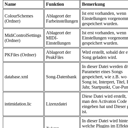
Name
Funktion
Bemerkung
Ist erst vorhanden, wenn
ColourSchemes
Ablageort der
Einstellungen vorgenom
(Ordner)
Farbeinstellungen
gespeichert wurden.
Ablageort der
Ist erst vorhanden, wenn
MidiControlSettings
MIDI-
Einstellungen vorgenom
(Ordner)
Einstellungen
gespeichert wurden.
Ablageort der
Wird erstellt, sobald der e
PKFiles (Ordner)
PeakFiles
Song geladen wird.
In dieser Datei werden di
Parameter eines Songs
database.xml
Song-Datenbank
gespeichert, wie z.B. wo 
Song ist, Interpret, Titel
Jahr, Startpunkt, Cue-Pu
Diese Datei wird erstellt
man den Activaton Code
intimidation.lic
Lizenzdatei
eingeben hat und Dieser g
ist.
In dieser Datei wird hinte
welche Plugins im Effekt